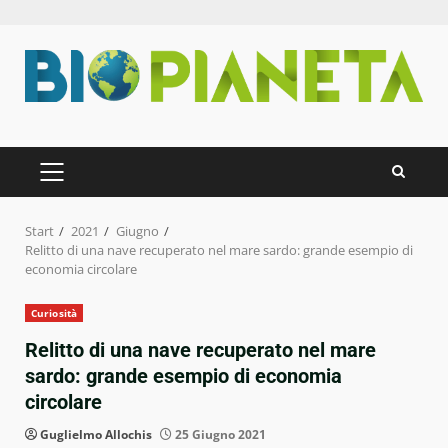
Zum
Inhalt
springen
PRIMÄRES
MENÜ
Start
2021
Giugno
Relitto di una nave recuperato nel mare sardo: grande esempio di
economia circolare
Curiosità
Relitto di una nave recuperato nel mare
sardo: grande esempio di economia
circolare
Guglielmo Allochis
25 Giugno 2021