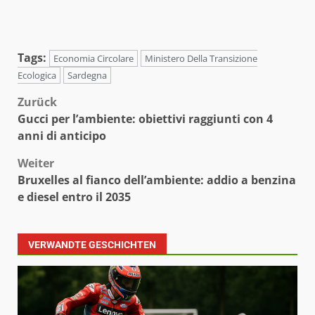
Tags:
Economia Circolare
Ministero Della Transizione
Ecologica
Sardegna
Beitragsnavigation
Zurück
Gucci per l’ambiente: obiettivi raggiunti con 4
anni di anticipo
Weiter
Bruxelles al fianco dell’ambiente: addio a benzina
e diesel entro il 2035
VERWANDTE GESCHICHTEN