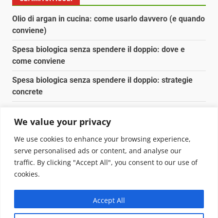
Olio di argan in cucina: come usarlo davvero (e quando
conviene)
Spesa biologica senza spendere il doppio: dove e
come conviene
Spesa biologica senza spendere il doppio: strategie
concrete
Orto domestico per principianti: cosa coltivare in 2 mq
We value your privacy
Pulizia naturale della casa: 3 ingredienti che
We use cookies to enhance your browsing experience,
sostituiscono 10 prodotti chimici
serve personalised ads or content, and analyse our
traffic. By clicking "Accept All", you consent to our use of
Copyright © 2025 Biopianeta.it proprietà di Jws Media
cookies.
Srl - Via Cavour 310 - 00184 Roma - P.Iva 17132921002
Questo blog non è una testata giornalistica, in quanto
Accept All
viene aggiornato senza alcuna periodicità. Non può
pertanto considerarsi un prodotto editoriale ai sensi