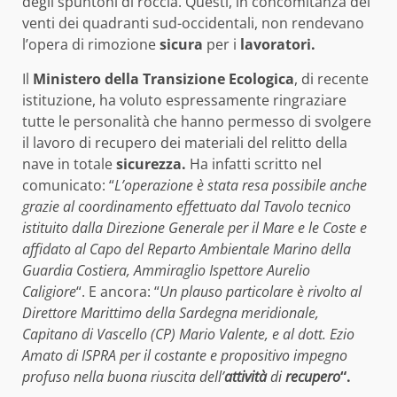
degli spuntoni di roccia. Questi, in concomitanza dei
venti dei quadranti sud-occidentali, non rendevano
l’opera di rimozione
sicura
per i
lavoratori.
Il
Ministero della Transizione Ecologica
, di recente
istituzione, ha voluto espressamente ringraziare
tutte le personalità che hanno permesso di svolgere
il lavoro di recupero dei materiali del relitto della
nave in totale
sicurezza.
Ha infatti scritto nel
comunicato: “
L’operazione è stata resa possibile anche
grazie al coordinamento effettuato dal Tavolo tecnico
istituito dalla Direzione Generale per il Mare e le Coste e
affidato al Capo del Reparto Ambientale Marino della
Guardia Costiera, Ammiraglio Ispettore Aurelio
Caligiore
“. E ancora: “
Un plauso particolare è rivolto al
Direttore Marittimo della Sardegna meridionale,
Capitano di Vascello (CP) Mario Valente, e al dott. Ezio
Amato di ISPRA per il costante e propositivo impegno
profuso nella buona riuscita dell’
attività
di
recupero
“.