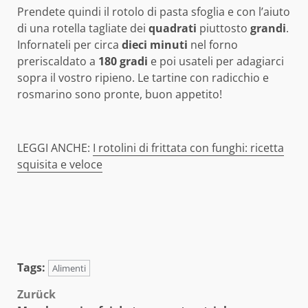
Prendete quindi il rotolo di pasta sfoglia e con l’aiuto
di una rotella tagliate dei
quadrati
piuttosto
grandi
.
Infornateli per circa
dieci minuti
nel forno
preriscaldato a
180 gradi
e poi usateli per adagiarci
sopra il vostro ripieno. Le tartine con radicchio e
rosmarino sono pronte, buon appetito!
LEGGI ANCHE:
I rotolini di frittata con funghi: ricetta
squisita e veloce
Tags:
Alimenti
Beitragsnavigation
Zurück