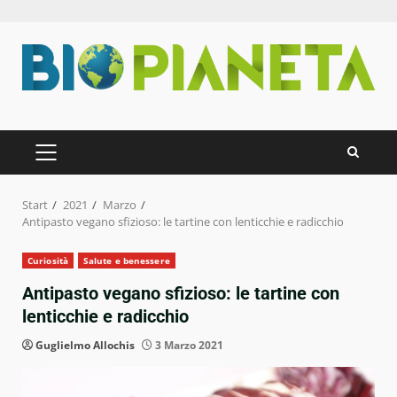
Zum
Inhalt
springen
PRIMÄRES
MENÜ
Start
2021
Marzo
Antipasto vegano sfizioso: le tartine con lenticchie e radicchio
Curiosità
Salute e benessere
Antipasto vegano sfizioso: le tartine con
lenticchie e radicchio
Guglielmo Allochis
3 Marzo 2021