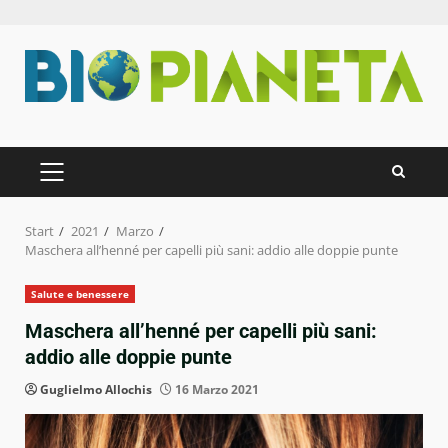
Zum
Inhalt
springen
PRIMÄRES
MENÜ
Start
2021
Marzo
Maschera all’henné per capelli più sani: addio alle doppie punte
Salute e benessere
Maschera all’henné per capelli più sani:
addio alle doppie punte
Guglielmo Allochis
16 Marzo 2021