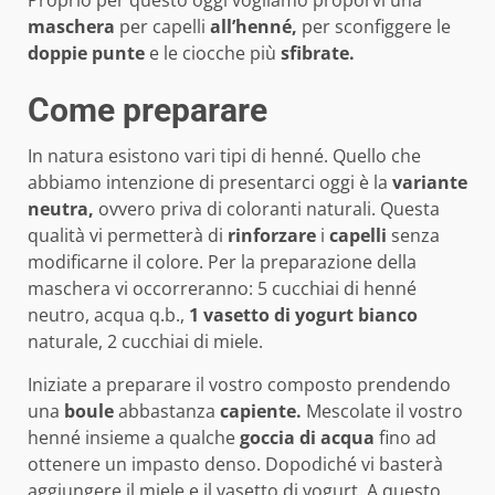
Proprio per questo oggi vogliamo proporvi una
maschera
per capelli
all’henné,
per sconfiggere le
doppie punte
e le ciocche più
sfibrate.
Come preparare
In natura esistono vari tipi di henné. Quello che
abbiamo intenzione di presentarci oggi è la
variante
neutra,
ovvero priva di coloranti naturali. Questa
qualità vi permetterà di
rinforzare
i
capelli
senza
modificarne il colore. Per la preparazione della
maschera vi occorreranno: 5 cucchiai di henné
neutro, acqua q.b.,
1 vasetto di yogurt
bianco
naturale, 2 cucchiai di miele.
Iniziate a preparare il vostro composto prendendo
una
boule
abbastanza
capiente.
Mescolate il vostro
henné insieme a qualche
goccia
di acqua
fino ad
ottenere un impasto denso. Dopodiché vi basterà
aggiungere il miele e il vasetto di yogurt. A questo