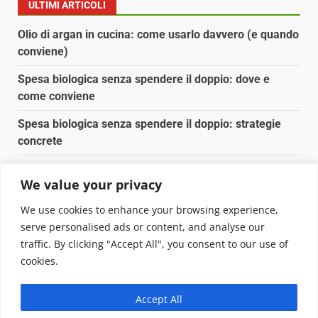
ULTIMI ARTICOLI
Olio di argan in cucina: come usarlo davvero (e quando
conviene)
Spesa biologica senza spendere il doppio: dove e
come conviene
Spesa biologica senza spendere il doppio: strategie
concrete
Orto domestico per principianti: cosa coltivare in 2 mq
We value your privacy
Pulizia naturale della casa: 3 ingredienti che
We use cookies to enhance your browsing experience,
sostituiscono 10 prodotti chimici
serve personalised ads or content, and analyse our
traffic. By clicking "Accept All", you consent to our use of
Copyright © 2025 Biopianeta.it proprietà di Jws Media
cookies.
Srl - Via Cavour 310 - 00184 Roma - P.Iva 17132921002
Questo blog non è una testata giornalistica, in quanto
Accept All
viene aggiornato senza alcuna periodicità. Non può