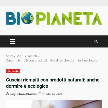
Zum
Inhalt
springen
PRIMÄRES
MENÜ
Start
2021
Marzo
Cuscini riempiti con prodotti naturali: anche dormire è ecologico
Curiosità
Cuscini riempiti con prodotti naturali: anche
dormire è ecologico
Guglielmo Allochis
11 Marzo 2021