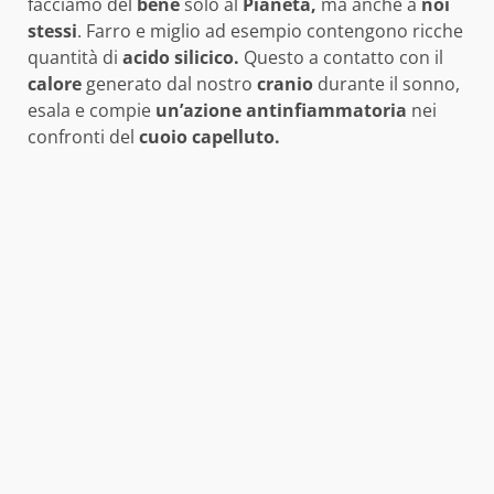
facciamo del
bene
solo al
Pianeta,
ma anche a
noi
stessi
. Farro e miglio ad esempio contengono ricche
quantità di
acido silicico.
Questo a contatto con il
calore
generato dal nostro
cranio
durante il sonno,
esala e compie
un’azione antinfiammatoria
nei
confronti del
cuoio capelluto.