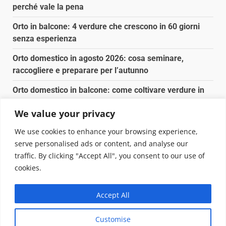
perché vale la pena
Orto in balcone: 4 verdure che crescono in 60 giorni
senza esperienza
Orto domestico in agosto 2026: cosa seminare,
raccogliere e preparare per l’autunno
Orto domestico in balcone: come coltivare verdure in
vasi anche in città
We value your privacy
Olio di argan in cucina: come usarlo davvero (e quando
We use cookies to enhance your browsing experience,
conviene)
serve personalised ads or content, and analyse our
traffic. By clicking "Accept All", you consent to our use of
Copyright © 2025 Biopianeta.it proprietà di Jws Media
cookies.
Srl - Via Cavour 310 - 00184 Roma - P.Iva 17132921002
Questo blog non è una testata giornalistica, in quanto
Accept All
viene aggiornato senza alcuna periodicità. Non può
pertanto considerarsi un prodotto editoriale ai sensi
Customise
della legge n. 62 del 07.03.2001
|
DarkNews
von AF