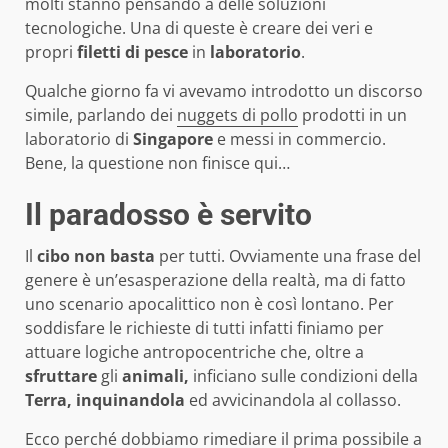
molti stanno pensando a delle soluzioni
tecnologiche. Una di queste è creare dei veri e
propri
filetti di pesce
in
laboratorio
.
Qualche giorno fa vi avevamo introdotto un discorso
simile, parlando dei
nuggets di pollo
prodotti in un
laboratorio di
Singapore
e messi in commercio.
Bene, la questione non finisce qui…
Il paradosso è servito
Il
cibo
non
basta
per tutti. Ovviamente una frase del
genere è un’esasperazione della realtà, ma di fatto
uno scenario apocalittico non è così lontano. Per
soddisfare le richieste di tutti infatti finiamo per
attuare logiche antropocentriche che, oltre a
sfruttare
gli
animali,
inficiano sulle condizioni della
Terra, inquinandola
ed avvicinandola al collasso.
Ecco perché dobbiamo rimediare il prima possibile a