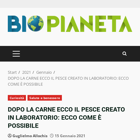
Zum
Inhalt
springen
PRIMÄRES
MENÜ
Start
2021
Gennaio
DOPO LA CARNE ECCO IL PESCE CREATO IN LABORATORIO: ECCO
COME È POSSIBILE
Curiosità
Salute e benessere
DOPO LA CARNE ECCO IL PESCE CREATO
IN LABORATORIO: ECCO COME È
POSSIBILE
Guglielmo Allochis
15 Gennaio 2021