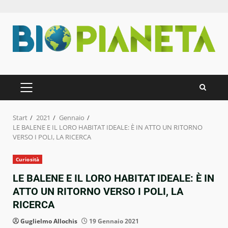
Zum
Inhalt
springen
PRIMÄRES
MENÜ
Start
2021
Gennaio
LE BALENE E IL LORO HABITAT IDEALE: È IN ATTO UN RITORNO
VERSO I POLI, LA RICERCA
Curiosità
LE BALENE E IL LORO HABITAT IDEALE: È IN
ATTO UN RITORNO VERSO I POLI, LA
RICERCA
Guglielmo Allochis
19 Gennaio 2021