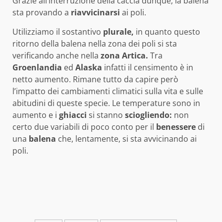
Grazie all’interruzione della caccia dunque, la balena
sta provando a
riavvicinarsi
ai poli.
Utilizziamo il sostantivo
plurale,
in quanto questo
ritorno della balena nella zona dei poli si sta
verificando anche nella
zona Artica.
Tra
Groenlandia
ed
Alaska
infatti il censimento è in
netto aumento. Rimane tutto da capire però
l’impatto dei cambiamenti climatici sulla vita e sulle
abitudini di queste specie. Le temperature sono in
aumento e i
ghiacci
si stanno
sciogliendo:
non
certo due variabili di poco conto per il
benessere
di
una
balena
che, lentamente, si sta avvicinando ai
poli.