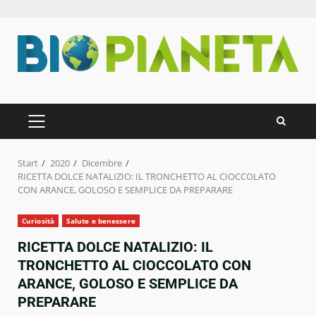
Zum
Inhalt
springen
PRIMÄRES
MENÜ
Start
2020
Dicembre
RICETTA DOLCE NATALIZIO: IL TRONCHETTO AL CIOCCOLATO
CON ARANCE, GOLOSO E SEMPLICE DA PREPARARE
Curiosità
Salute e benessere
RICETTA DOLCE NATALIZIO: IL
TRONCHETTO AL CIOCCOLATO CON
ARANCE, GOLOSO E SEMPLICE DA
PREPARARE