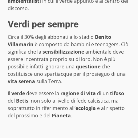
ambientalisti
in cui il verde appunto è al centro del
discorso.
Verdi per sempre
Circa il 30% degli abbonati allo stadio
Benito
Villamarin
è composto da bambini e teenagers. Ciò
significa che la
sensibilizzazione
ambientale deve
essere incentrata proprio su di loro. Non è più
possibile infatti ignorare una
questione
che
costituisce uno spartiacque per il prosieguo di una
vita
serena
sulla Terra.
Il
verde
deve essere la
ragione di vita
di un
tifoso
del
Betis
: non solo a livello di fede calcistica, ma
soprattutto in riferimento all’
ecologia
e al rispetto
del prossimo e del
Pianeta
.