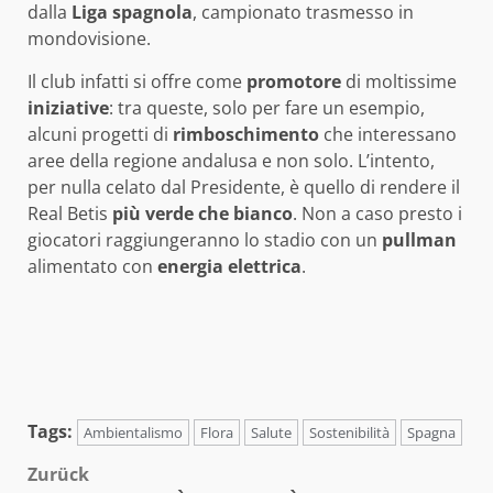
dalla
Liga
spagnola
, campionato trasmesso in
mondovisione.
Il club infatti si offre come
promotore
di moltissime
iniziative
: tra queste, solo per fare un esempio,
alcuni progetti di
rimboschimento
che interessano
aree della regione andalusa e non solo. L’intento,
per nulla celato dal Presidente, è quello di rendere il
Real Betis
più verde che bianco
. Non a caso presto i
giocatori raggiungeranno lo stadio con un
pullman
alimentato con
energia
elettrica
.
Tags:
Ambientalismo
Flora
Salute
Sostenibilità
Spagna
Beitragsnavigation
Zurück