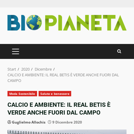
Zum
Inhalt
springen
PRIMÄRES
MENÜ
Start
2020
Dicembre
CALCIO E AMBIENTE: IL REAL BETIS È VERDE ANCHE FUORI DAL
CAMPO
Moda Sostenibile
Salute e benessere
CALCIO E AMBIENTE: IL REAL BETIS È
VERDE ANCHE FUORI DAL CAMPO
Guglielmo Allochis
9 Dicembre 2020