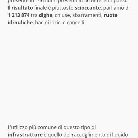
presente in 146 fiumi presenti in 36 differenti paesi.
Il
risultato
finale è piuttosto
scioccante
: parliamo di
1 213 874
tra
dighe
, chiuse, sbarramenti,
ruote
idrauliche
, bacini idrici e cancelli.
L’utilizzo più comune di questo tipo di
infrastrutture
è quello del raccoglimento di liquido