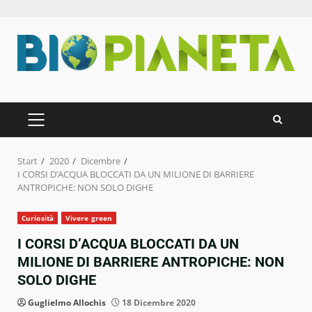
Zum
Inhalt
springen
PRIMÄRES
MENÜ
Start
2020
Dicembre
I CORSI D’ACQUA BLOCCATI DA UN MILIONE DI BARRIERE
ANTROPICHE: NON SOLO DIGHE
Curiosità
Vivere green
I CORSI D’ACQUA BLOCCATI DA UN
MILIONE DI BARRIERE ANTROPICHE: NON
SOLO DIGHE
Guglielmo Allochis
18 Dicembre 2020