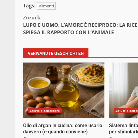
Tags:
Alimenti
Beitragsnavigation
Zurück
LUPO E UOMO, L’AMORE È RECIPROCO: LA RIC
SPIEGA IL RAPPORTO CON L’ANIMALE
VERWANDTE GESCHICHTEN
Salute e benessere
Salute e bene
Olio di argan in cucina: come usarlo
Sistema linfa
davvero (e quando conviene)
per stimolarl