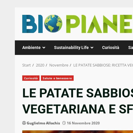
Zum
Inhalt
springen
Ambiente
Sustainability Life
Curiosità
Sa
Start
2020
Novembre
LE PATATE SABBIOSE: RICETTA VE
Curiosità
Salute e benessere
LE PATATE SABBIO
VEGETARIANA E SF
Guglielmo Allochis
16 Novembre 2020