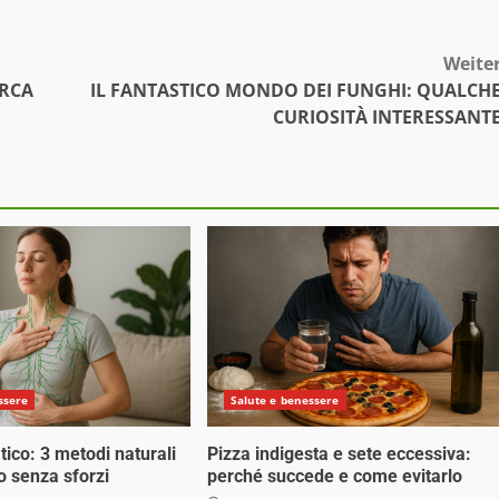
Weite
ERCA
IL FANTASTICO MONDO DEI FUNGHI: QUALCH
CURIOSITÀ INTERESSANT
ssere
Salute e benessere
tico: 3 metodi naturali
Pizza indigesta e sete eccessiva:
o senza sforzi
perché succede e come evitarlo