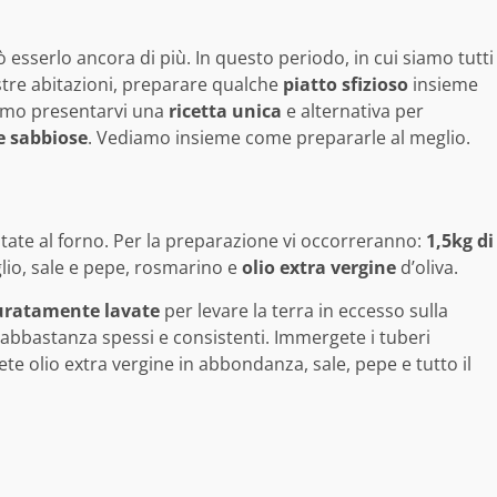
 esserlo ancora di più. In questo periodo, in cui siamo tutti
ostre abitazioni, preparare qualche
piatto
sfizioso
insieme
iamo presentarvi una
ricetta
unica
e alternativa per
e
sabbiose
. Vediamo insieme come prepararle al meglio.
patate al forno. Per la preparazione vi occorreranno:
1,5kg di
aglio, sale e pepe, rosmarino e
olio extra vergine
d’oliva.
uratamente lavate
per levare la terra in eccesso sulla
ti abbastanza spessi e consistenti. Immergete i tuberi
e olio extra vergine in abbondanza, sale, pepe e tutto il