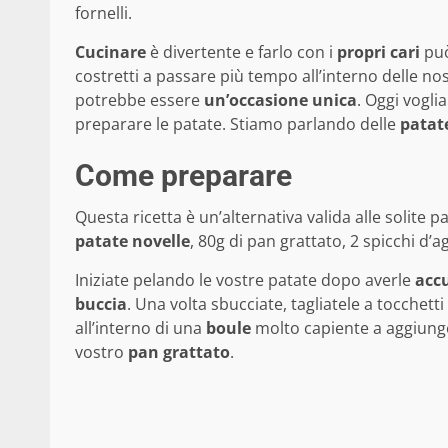
fornelli.
Cucinare
è divertente e farlo con i
propri
cari
può
costretti a passare più tempo all’interno delle n
potrebbe essere
un’occasione
unica
. Oggi vogl
preparare le patate. Stiamo parlando delle
patat
Come preparare
Questa ricetta è un’alternativa valida alle solite 
patate novelle
, 80g di pan grattato, 2 spicchi d’
Iniziate pelando le vostre patate dopo averle
acc
buccia
. Una volta sbucciate, tagliatele a tocchet
all’interno di una
boule
molto capiente a aggiunget
vostro
pan grattato
.