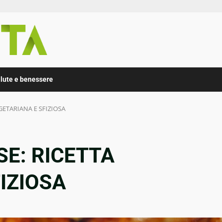
lute e benessere
GETARIANA E SFIZIOSA
SE: RICETTA
IZIOSA