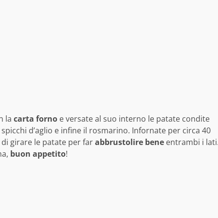
n la
carta
forno
e versate al suo interno le patate condite
icchi d’aglio e infine il rosmarino. Infornate per circa 40
di girare le patate per far
abbrustolire bene
entrambi i lati
na,
buon appetito
!