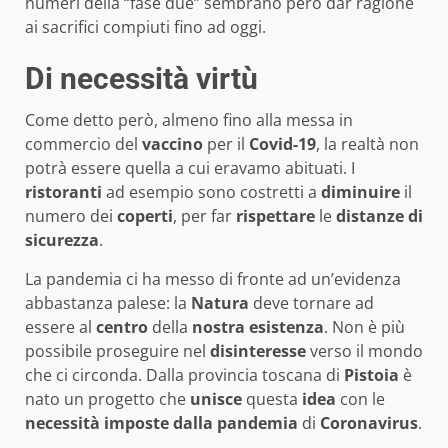
numeri della “fase due” sembrano però dar ragione
ai sacrifici compiuti fino ad oggi.
Di necessità virtù
Come detto però, almeno fino alla messa in
commercio del
vaccino
per il
Covid-19
, la realtà non
potrà essere quella a cui eravamo abituati. I
ristoranti
ad esempio sono costretti a
diminuire
il
numero dei
coperti
, per far
rispettare
le
distanze di
sicurezza
.
La pandemia ci ha messo di fronte ad un’evidenza
abbastanza palese: la
Natura
deve tornare ad
essere al
centro
della
nostra
esistenza
. Non è più
possibile proseguire nel
disinteresse
verso il mondo
che ci circonda. Dalla provincia toscana di
Pistoia
è
nato un progetto che
unisce
questa
idea
con le
necessità
imposte
dalla
pandemia
di
Coronavirus
.