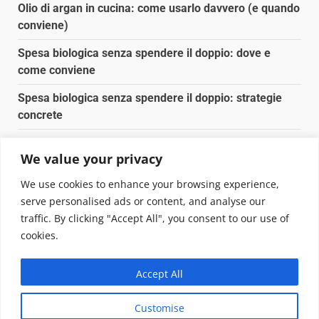
Olio di argan in cucina: come usarlo davvero (e quando
conviene)
Spesa biologica senza spendere il doppio: dove e
come conviene
Spesa biologica senza spendere il doppio: strategie
concrete
Orto domestico per principianti: cosa coltivare in 2 mq
We value your privacy
Pulizia naturale della casa: 3 ingredienti che
We use cookies to enhance your browsing experience,
sostituiscono 10 prodotti chimici
serve personalised ads or content, and analyse our
traffic. By clicking "Accept All", you consent to our use of
Copyright © 2025 Biopianeta.it proprietà di Jws Media
cookies.
Srl - Via Cavour 310 - 00184 Roma - P.Iva 17132921002
Questo blog non è una testata giornalistica, in quanto
Accept All
viene aggiornato senza alcuna periodicità. Non può
pertanto considerarsi un prodotto editoriale ai sensi
Customise
della legge n. 62 del 07.03.2001
|
DarkNews
von AF