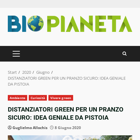
Zum
Inhalt
springen
PRIMÄRES
MENÜ
Start
2020
Giugno
DISTANZIATORI GREEN PER UN PRANZO SICURO: IDEA GENIALE
DA PISTOIA
Ambiente
Curiosità
Vivere green
DISTANZIATORI GREEN PER UN PRANZO
SICURO: IDEA GENIALE DA PISTOIA
Guglielmo Allochis
8 Giugno 2020