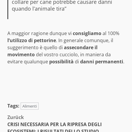
collare per cane potrebbe causare danni
quando l’animale tira”
A maggior ragione dunque vi
consigliamo
al 100%
l’utilizzo
di
pettorine
. In generale comunque, il
suggerimento è quello di
assecondare
il
movimento
del vostro cucciolo, in maniera da
evitare qualunque
possibilità
di
danni
permanenti
.
Tags:
Alimenti
Beitragsnavigation
Zurück
CRISI NECESSARIA PER LA RIPRESA DEGLI
ECOSISTEMI: I RISULTATI DELLO STUDIO