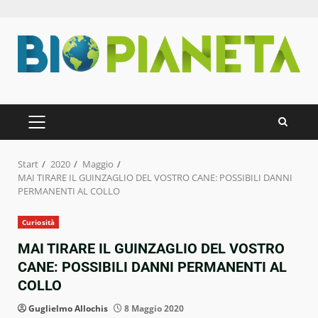
Zum
Inhalt
springen
PRIMÄRES
MENÜ
Start
2020
Maggio
MAI TIRARE IL GUINZAGLIO DEL VOSTRO CANE: POSSIBILI DANNI
PERMANENTI AL COLLO
Curiosità
MAI TIRARE IL GUINZAGLIO DEL VOSTRO
CANE: POSSIBILI DANNI PERMANENTI AL
COLLO
Guglielmo Allochis
8 Maggio 2020