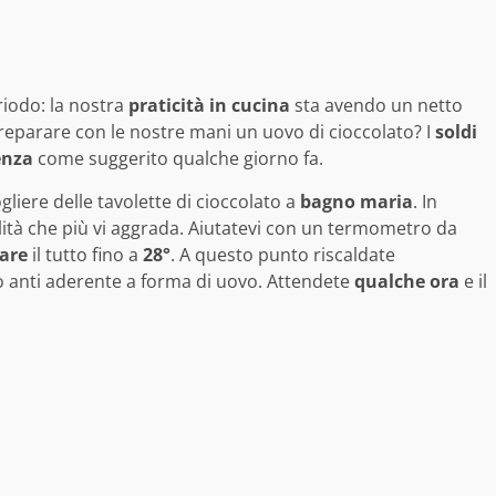
iodo: la nostra
praticità
in
cucina
sta avendo un netto
reparare con le nostre mani un uovo di cioccolato? I
soldi
enza
come suggerito qualche giorno fa.
ogliere delle tavolette di cioccolato a
bagno
maria
. In
ità che più vi aggrada. Aiutatevi con un termometro da
dare
il tutto fino a
28°
. A questo punto riscaldate
 anti aderente a forma di uovo. Attendete
qualche ora
e il