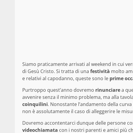
Siamo praticamente arrivati al weekend in cui ver
di Gesù Cristo. Si tratta di una
festività
molto amat
e relativi al capodanno, queste sono le
prime
occ
Purtroppo quest’anno dovremo
rinunciare
a que
avvenire senza il minimo problema, ma alla tavol
coinquilini
. Nonostante l’andamento della curva
non è assolutamente il caso di alleggerire le misu
Dovremo accontentarci dunque delle persone con l
videochiamata
con i nostri parenti e amici più ch