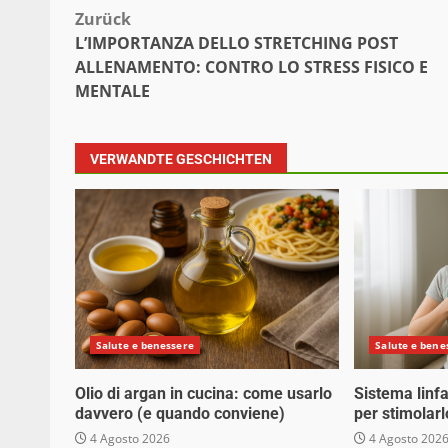
Beitragsnavigation
Zurück
L’IMPORTANZA DELLO STRETCHING POST
ALLENAMENTO: CONTRO LO STRESS FISICO E
MENTALE
VERWANDTE GESCHICHTEN
Salute e benessere
Salute e bene
Olio di argan in cucina: come usarlo
Sistema linfa
davvero (e quando conviene)
per stimolarl
4 Agosto 2026
4 Agosto 202