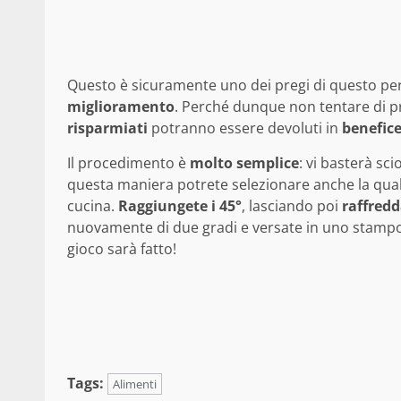
Questo è sicuramente uno dei pregi di questo per
miglioramento
. Perché dunque non tentare di p
risparmiati
potranno essere devoluti in
benefic
Il procedimento è
molto semplice
: vi basterà sci
questa maniera potrete selezionare anche la qual
cucina.
Raggiungete i 45°
, lasciando poi
raffred
nuovamente di due gradi e versate in uno stampo
gioco sarà fatto!
Tags:
Alimenti