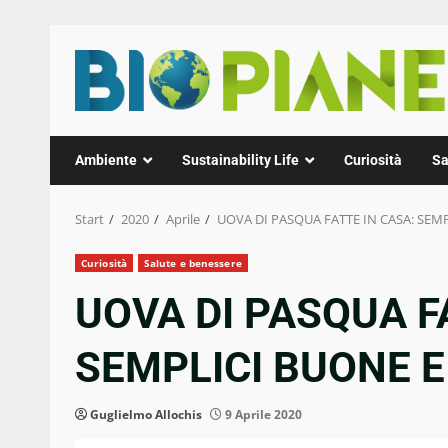
Zum
Inhalt
springen
Ambiente
Sustainability Life
Curiosità
Sa
Start
2020
Aprile
UOVA DI PASQUA FATTE IN CASA: SEM
Curiosità
Salute e benessere
UOVA DI PASQUA F
SEMPLICI BUONE E
Guglielmo Allochis
9 Aprile 2020