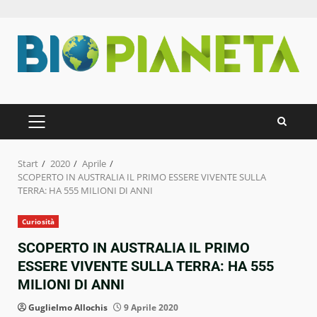
Zum
Inhalt
springen
PRIMÄRES
MENÜ
Start
2020
Aprile
SCOPERTO IN AUSTRALIA IL PRIMO ESSERE VIVENTE SULLA
TERRA: HA 555 MILIONI DI ANNI
Curiosità
SCOPERTO IN AUSTRALIA IL PRIMO
ESSERE VIVENTE SULLA TERRA: HA 555
MILIONI DI ANNI
Guglielmo Allochis
9 Aprile 2020