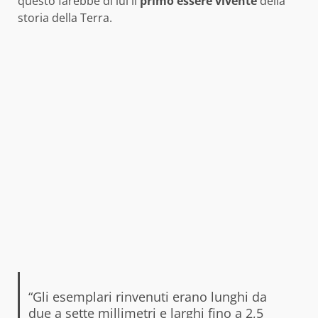
questo farebbe di lui il
primo
essere
vivente
della
storia della Terra.
“Gli esemplari rinvenuti erano lunghi da
due a sette millimetri e larghi fino a 2,5