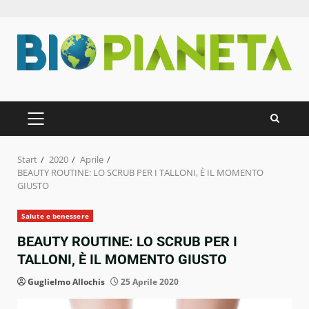
Zum
Inhalt
springen
PRIMÄRES
MENÜ
Start
2020
Aprile
BEAUTY ROUTINE: LO SCRUB PER I TALLONI, È IL MOMENTO
GIUSTO
Salute e benessere
BEAUTY ROUTINE: LO SCRUB PER I
TALLONI, È IL MOMENTO GIUSTO
Guglielmo Allochis
25 Aprile 2020