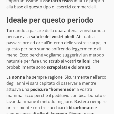
importantissime. Il
contatto
fisico
infatti è proprio
alla base di questo tipo di esercizi commerciali.
Ideale per questo periodo
Tornando a parlare della quarantena, vi invitiamo a
pensare alla
salute dei vostri piedi
. Abituati a
passare ore ed ore all’interno delle vostre scarpe, in
questo periodo stanno soffrendo leggermente di
meno. Ecco perché vogliamo suggerirvi un metodo
naturale per fare uno
scrub
ai vostri
talloni
, che
probabilmente sono
screpolati e doloranti
.
La
nonna
ha sempre ragione. Sicuramente nell’arco
degli anni vi sarà capitato di osservarla mentre
attuava una
pedicure “homemade”
a vostra
mamma. Ecco perché il pediluvio con bicarbonato e
lavanda rimane il metodo migliore. Basterà riempire
un recipiente con tre cucchiai di
bicarbonato
e
cinque gocce di
olio di lavanda
. Riempite con