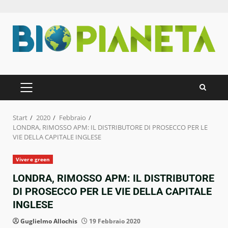
Zum
Inhalt
springen
PRIMÄRES
MENÜ
Start
2020
Febbraio
LONDRA, RIMOSSO APM: IL DISTRIBUTORE DI PROSECCO PER LE
VIE DELLA CAPITALE INGLESE
Vivere green
LONDRA, RIMOSSO APM: IL DISTRIBUTORE
DI PROSECCO PER LE VIE DELLA CAPITALE
INGLESE
Guglielmo Allochis
19 Febbraio 2020