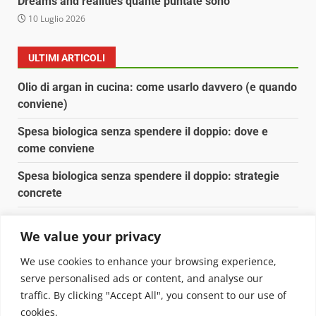
Dreams and realities quante puntate sono
10 Luglio 2026
ULTIMI ARTICOLI
Olio di argan in cucina: come usarlo davvero (e quando
conviene)
Spesa biologica senza spendere il doppio: dove e
come conviene
Spesa biologica senza spendere il doppio: strategie
concrete
Orto domestico per principianti: cosa coltivare in 2 mq
We value your privacy
Pulizia naturale della casa: 3 ingredienti che
We use cookies to enhance your browsing experience,
sostituiscono 10 prodotti chimici
serve personalised ads or content, and analyse our
traffic. By clicking "Accept All", you consent to our use of
Copyright © 2025 Biopianeta.it proprietà di Jws Media
cookies.