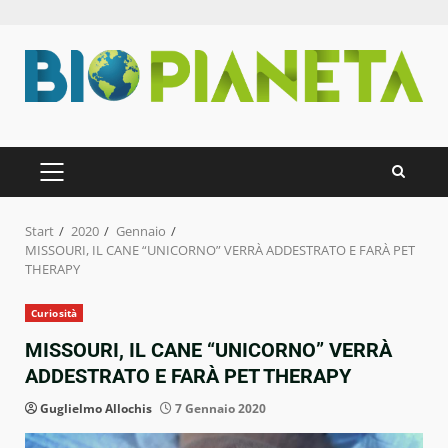
Zum
Inhalt
springen
PRIMÄRES
MENÜ
Start
2020
Gennaio
MISSOURI, IL CANE “UNICORNO” VERRÀ ADDESTRATO E FARÀ PET
THERAPY
Curiosità
MISSOURI, IL CANE “UNICORNO” VERRÀ
ADDESTRATO E FARÀ PET THERAPY
Guglielmo Allochis
7 Gennaio 2020