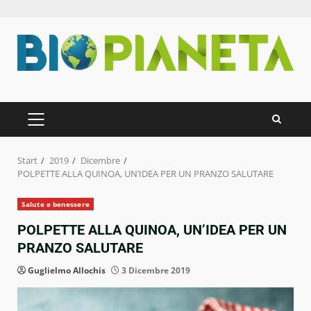
Zum
Inhalt
springen
PRIMÄRES
MENÜ
Start
2019
Dicembre
POLPETTE ALLA QUINOA, UN’IDEA PER UN PRANZO SALUTARE
Salute e benessere
POLPETTE ALLA QUINOA, UN’IDEA PER UN
PRANZO SALUTARE
Guglielmo Allochis
3 Dicembre 2019