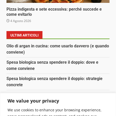
Pizza indigesta e sete eccessiva: perché succede e
come evitarlo
4 Agosto 2026
ULTIMI ARTICOLI
Olio di argan in cucina: come usarlo davvero (e quando
conviene)
Spesa biologica senza spendere il doppio: dove e
come conviene
Spesa biologica senza spendere il doppio: strategie
concrete
Orto domestico per principianti: cosa coltivare in 2 mq
We value your privacy
Pulizia naturale della casa: 3 ingredienti che
We use cookies to enhance your browsing experience,
sostituiscono 10 prodotti chimici