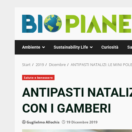
Zum
Inhalt
springen
Ambiente
Sustainability Life
Curiosità
Sa
Start
2019
Dicembre
ANTIPASTI NATALIZI: LE MINI PO
Salute e benessere
ANTIPASTI NATALIZ
CON I GAMBERI
Guglielmo Allochis
19 Dicembre 2019