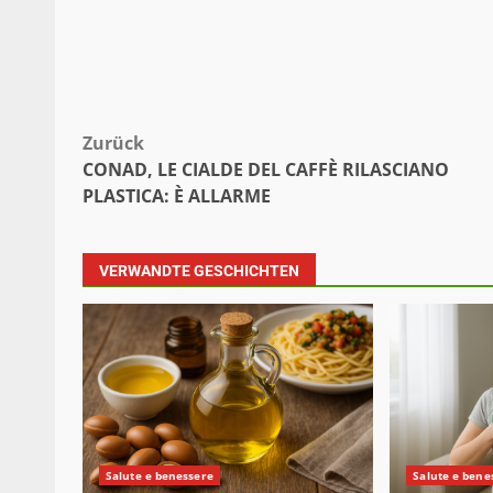
Beitragsnavigation
Zurück
CONAD, LE CIALDE DEL CAFFÈ RILASCIANO
PLASTICA: È ALLARME
VERWANDTE GESCHICHTEN
Salute e benessere
Salute e bene