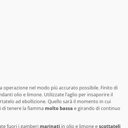
a operazione nel modo più accurato possibile. Finito di
anti olio e limone. Utilizzate l’aglio per insaporire il
tatelo ad ebollizione. Quello sarà il momento in cui
i di tenere la fiamma
molto bassa
e girando di continuo
ate fuori i gamberi
marinati
in olio e limone e
scottateli