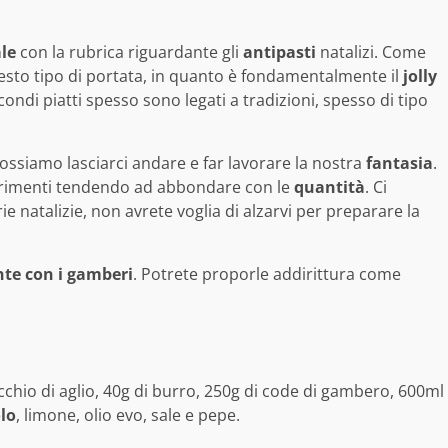
le
con la rubrica riguardante gli
antipasti
natalizi. Come
sto tipo di portata, in quanto è fondamentalmente il
jolly
econdi piatti spesso sono legati a tradizioni, spesso di tipo
ossiamo lasciarci andare e far lavorare la nostra
fantasia
.
gerimenti tendendo ad abbondare con le
quantità
. Ci
erie natalizie, non avrete voglia di alzarvi per preparare la
nte con i gamberi
. Potrete proporle addirittura come
cchio di aglio, 40g di burro, 250g di code di gambero, 600ml
lo
, limone, olio evo, sale e pepe.