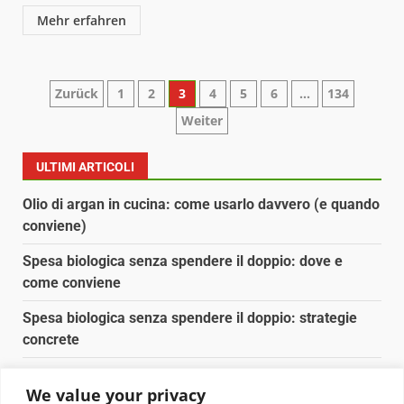
Mehr erfahren
Paginazione
Zurück
1
2
3
4
5
6
…
134
Weiter
degli
articoli
ULTIMI ARTICOLI
Olio di argan in cucina: come usarlo davvero (e quando
conviene)
Spesa biologica senza spendere il doppio: dove e
come conviene
Spesa biologica senza spendere il doppio: strategie
concrete
Orto domestico per principianti: cosa coltivare in 2 mq
We value your privacy