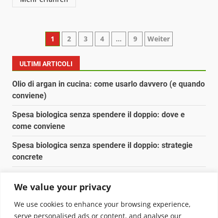
Paginazione
1
2
3
4
…
9
Weiter
degli
ULTIMI ARTICOLI
articoli
Olio di argan in cucina: come usarlo davvero (e quando
conviene)
Spesa biologica senza spendere il doppio: dove e
come conviene
Spesa biologica senza spendere il doppio: strategie
concrete
Orto domestico per principianti: cosa coltivare in 2 mq
We value your privacy
Pulizia naturale della casa: 3 ingredienti che
We use cookies to enhance your browsing experience,
sostituiscono 10 prodotti chimici
serve personalised ads or content, and analyse our