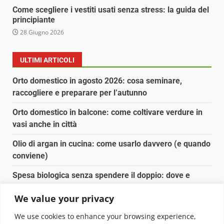
Come scegliere i vestiti usati senza stress: la guida del
principiante
28 Giugno 2026
ULTIMI ARTICOLI
Orto domestico in agosto 2026: cosa seminare,
raccogliere e preparare per l’autunno
Orto domestico in balcone: come coltivare verdure in
vasi anche in città
Olio di argan in cucina: come usarlo davvero (e quando
conviene)
Spesa biologica senza spendere il doppio: dove e
come conviene
We value your privacy
Spesa biologica senza spendere il doppio: strategie
We use cookies to enhance your browsing experience,
concrete