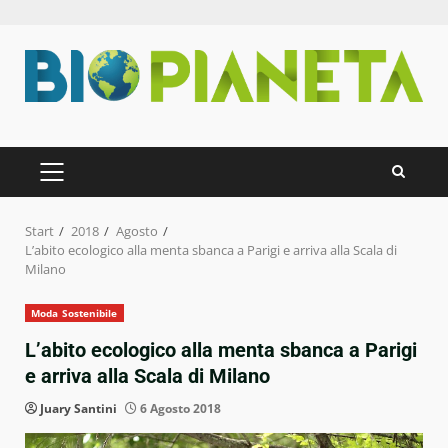
Zum
Inhalt
springen
PRIMÄRES
MENÜ
Start
2018
Agosto
L’abito ecologico alla menta sbanca a Parigi e arriva alla Scala di
Milano
Moda Sostenibile
L’abito ecologico alla menta sbanca a Parigi
e arriva alla Scala di Milano
Juary Santini
6 Agosto 2018