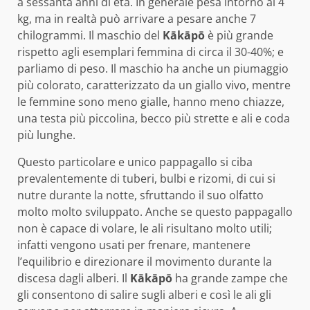
a sessanta anni di età. In generale pesa intorno ai 4
kg, ma in realtà può arrivare a pesare anche 7
chilogrammi. Il maschio del
Kākāpō
è più grande
rispetto agli esemplari femmina di circa il 30-40%; e
parliamo di peso. Il maschio ha anche un piumaggio
più colorato, caratterizzato da un giallo vivo, mentre
le femmine sono meno gialle, hanno meno chiazze,
una testa più piccolina, becco più strette e ali e coda
più lunghe.
Questo particolare e unico pappagallo si ciba
prevalentemente di tuberi, bulbi e rizomi, di cui si
nutre durante la notte, sfruttando il suo olfatto
molto molto sviluppato. Anche se questo pappagallo
non è capace di volare, le ali risultano molto utili;
infatti vengono usati per frenare, mantenere
l’equilibrio e direzionare il movimento durante la
discesa dagli alberi. Il
Kākāpō
ha grande zampe che
gli consentono di salire sugli alberi e così le ali gli