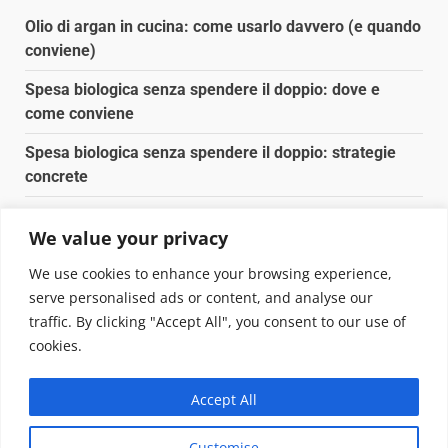
Olio di argan in cucina: come usarlo davvero (e quando
conviene)
Spesa biologica senza spendere il doppio: dove e
come conviene
Spesa biologica senza spendere il doppio: strategie
concrete
Orto domestico per principianti: cosa coltivare in 2 mq
We value your privacy
Pulizia naturale della casa: 3 ingredienti che
We use cookies to enhance your browsing experience,
sostituiscono 10 prodotti chimici
serve personalised ads or content, and analyse our
traffic. By clicking "Accept All", you consent to our use of
Copyright © 2025 Biopianeta.it proprietà di Jws Media
cookies.
Srl - Via Cavour 310 - 00184 Roma - P.Iva 17132921002
Questo blog non è una testata giornalistica, in quanto
Accept All
viene aggiornato senza alcuna periodicità. Non può
pertanto considerarsi un prodotto editoriale ai sensi
Customise