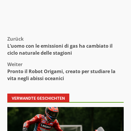
Beitragsnavigation
Zurück
L’uomo con le emissioni di gas ha cambiato il
ciclo naturale delle stagioni
Weiter
Pronto il Robot Origami, creato per studiare la
vita negli abissi oceanici
VERWANDTE GESCHICHTEN