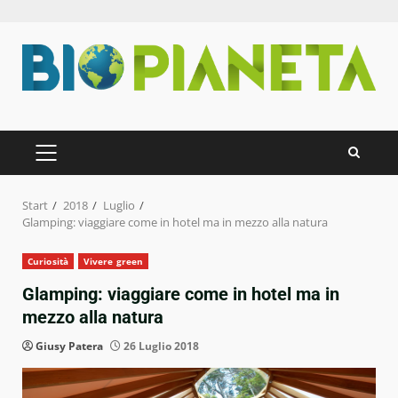
Zum
Inhalt
springen
PRIMÄRES
MENÜ
Start
2018
Luglio
Glamping: viaggiare come in hotel ma in mezzo alla natura
Curiosità
Vivere green
Glamping: viaggiare come in hotel ma in
mezzo alla natura
Giusy Patera
26 Luglio 2018