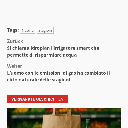
Tags:
Natura
Stagioni
Beitragsnavigation
Zurück
Si chiama Idroplan l’irrigatore smart che
permette di risparmiare acqua
Weiter
L’uomo con le emissioni di gas ha cambiato il
ciclo naturale delle stagioni
VERWANDTE GESCHICHTEN