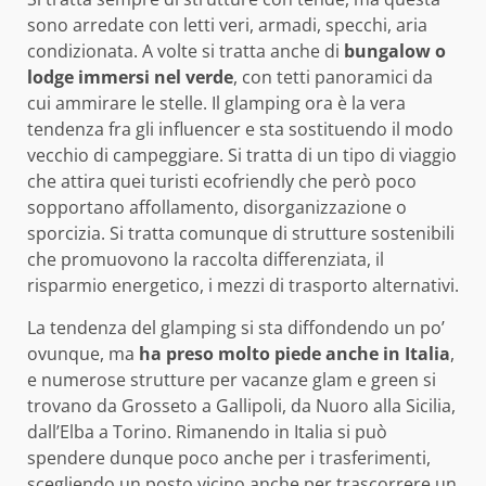
sono arredate con letti veri, armadi, specchi, aria
condizionata. A volte si tratta anche di
bungalow o
lodge immersi nel verde
, con tetti panoramici da
cui ammirare le stelle. Il glamping ora è la vera
tendenza fra gli influencer e sta sostituendo il modo
vecchio di campeggiare. Si tratta di un tipo di viaggio
che attira quei turisti ecofriendly che però poco
sopportano affollamento, disorganizzazione o
sporcizia. Si tratta comunque di strutture sostenibili
che promuovono la raccolta differenziata, il
risparmio energetico, i mezzi di trasporto alternativi.
La tendenza del glamping si sta diffondendo un po’
ovunque, ma
ha preso molto piede anche in Italia
,
e numerose strutture per vacanze glam e green si
trovano da Grosseto a Gallipoli, da Nuoro alla Sicilia,
dall’Elba a Torino. Rimanendo in Italia si può
spendere dunque poco anche per i trasferimenti,
scegliendo un posto vicino anche per trascorrere un