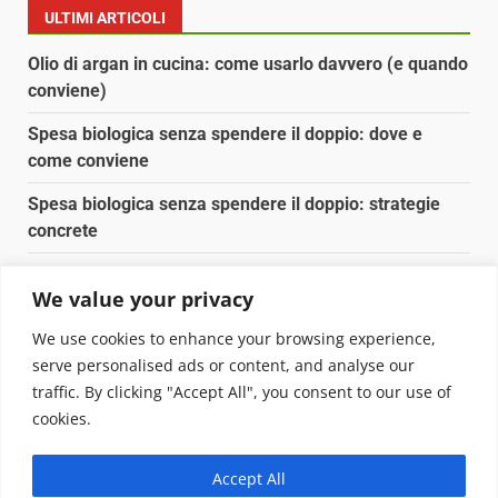
ULTIMI ARTICOLI
Olio di argan in cucina: come usarlo davvero (e quando
conviene)
Spesa biologica senza spendere il doppio: dove e
come conviene
Spesa biologica senza spendere il doppio: strategie
concrete
Orto domestico per principianti: cosa coltivare in 2 mq
We value your privacy
Pulizia naturale della casa: 3 ingredienti che
We use cookies to enhance your browsing experience,
sostituiscono 10 prodotti chimici
serve personalised ads or content, and analyse our
traffic. By clicking "Accept All", you consent to our use of
Copyright © 2025 Biopianeta.it proprietà di Jws Media
cookies.
Srl - Via Cavour 310 - 00184 Roma - P.Iva 17132921002
Questo blog non è una testata giornalistica, in quanto
Accept All
viene aggiornato senza alcuna periodicità. Non può