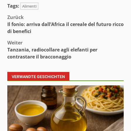
Tags:
Alimenti
Beitragsnavigation
Zurück
Il fonio: arriva dall’Africa il cereale del futuro ricco
di benefici
Weiter
Tanzania, radiocollare agli elefanti per
contrastare il bracconaggio
VERWANDTE GESCHICHTEN