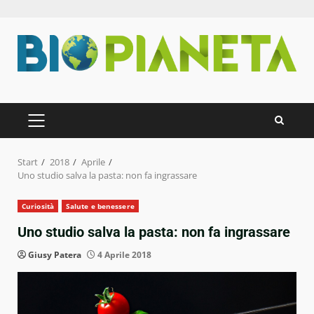
Zum
Inhalt
springen
PRIMÄRES
MENÜ
Start
2018
Aprile
Uno studio salva la pasta: non fa ingrassare
Curiosità
Salute e benessere
Uno studio salva la pasta: non fa ingrassare
Giusy Patera
4 Aprile 2018