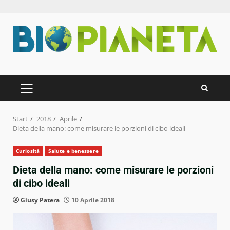
Zum
Inhalt
springen
PRIMÄRES
MENÜ
Start
2018
Aprile
Dieta della mano: come misurare le porzioni di cibo ideali
Curiosità
Salute e benessere
Dieta della mano: come misurare le porzioni
di cibo ideali
Giusy Patera
10 Aprile 2018