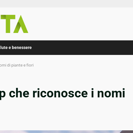
lute e benessere
omi di piante e fiori
pp che riconosce i nomi