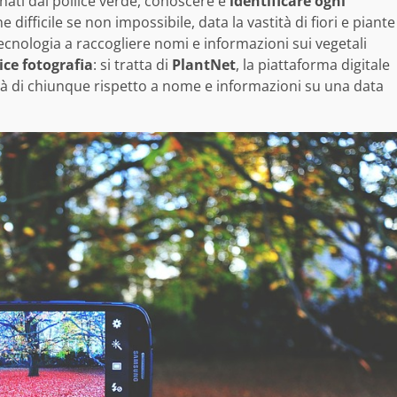
nati dal pollice verde, conoscere e
identificare ogni
difficile se non impossibile, data la vastità di fiori e piante
ecnologia a raccogliere nomi e informazioni sui vegetali
ce fotografia
: si tratta di
PlantNet
, la piattaforma digitale
tà di chiunque rispetto a nome e informazioni su una data