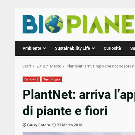
Zum
Inhalt
springen
Ambiente
Sustainability Life
Curiosità
Sa
Start
2018
Marzo
PlantNet: arriva l’app che riconosce i n
Curiosità
Tecnologia
PlantNet: arriva l’a
di piante e fiori
Giusy Patera
21 Marzo 2018