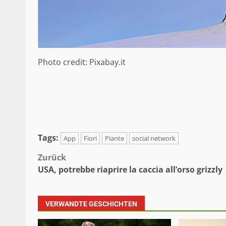
Photo credit: Pixabay.it
Tags:
App
Fiori
Piante
social network
Beitragsnavigation
Zurück
USA, potrebbe riaprire la caccia all’orso grizzly
VERWANDTE GESCHICHTEN