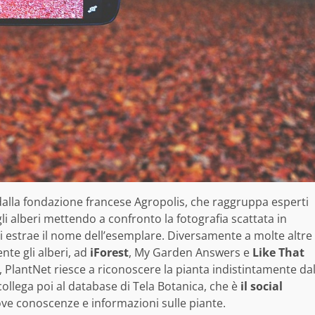
dalla fondazione francese Agropolis, che raggruppa esperti
 gli alberi mettendo a confronto la fotografia scattata in
i estrae il nome dell’esemplare. Diversamente a molte altre
te gli alberi, ad
iForest
, My Garden Answers e
Like That
i, PlantNet riesce a riconoscere la pianta indistintamente da
 si collega poi al database di Tela Botanica, che è
il social
ve conoscenze e informazioni sulle piante.