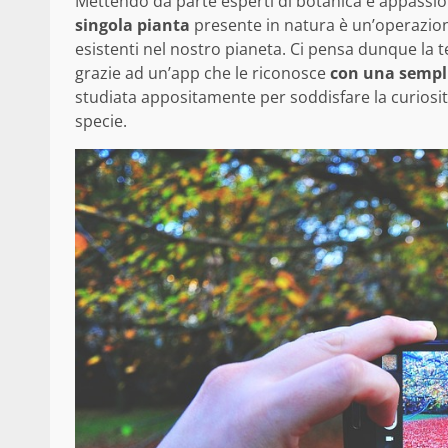
Mettendo da parte esperti di botanica e appassio
singola pianta
presente in natura è un’operazione 
esistenti nel nostro pianeta. Ci pensa dunque la t
grazie ad un’app che le riconosce
con una sempli
studiata appositamente per soddisfare la curiosi
specie.