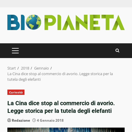
Zum
Inhalt
springen
PRIMÄRES
MENÜ
Start
2018
Gennaio
La Cina dice stop al commercio di avorio. Legge storica per la
tutela degli elefanti
Curiosità
La Cina dice stop al commercio di avorio.
Legge storica per la tutela degli elefanti
Redazione
4 Gennaio 2018