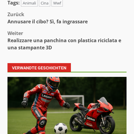
Tags:
Animali
Cina
Wwf
Beitragsnavigation
Zurück
Annusare il cibo? Sì, fa ingrassare
Weiter
Realizzare una panchina con plastica riciclata e
una stampante 3D
VERWANDTE GESCHICHTEN