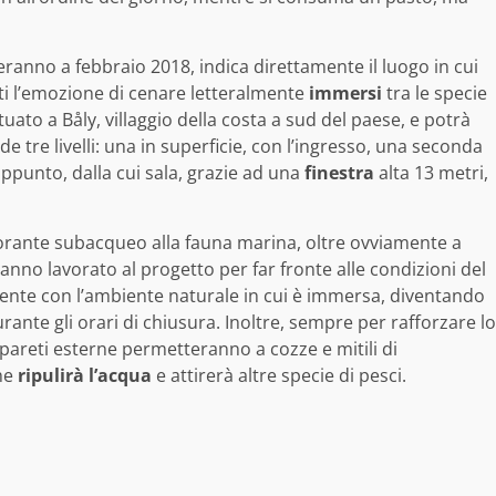
ieranno a febbraio 2018, indica direttamente il luogo in cui
nti l’emozione di cenare letteralmente
immersi
tra le specie
tuato a Båly, villaggio della costa a sud del paese, e potrà
 tre livelli: una in superficie, con l’ingresso, una seconda
 appunto, dalla cui sala, grazie ad una
finestra
alta 13 metri,
storante subacqueo alla fauna marina, oltre ovviamente a
nno lavorato al progetto per far fronte alle condizioni del
nte con l’ambiente naturale in cui è immersa, diventando
rante gli orari di chiusura. Inoltre, sempre per rafforzare lo
e pareti esterne permetteranno a cozze e mitili di
che
ripulirà l’acqua
e attirerà altre specie di pesci.