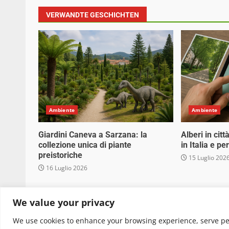
VERWANDTE GESCHICHTEN
Ambiente
Ambiente
Giardini Caneva a Sarzana: la
Alberi in cit
collezione unica di piante
in Italia e p
preistoriche
15 Luglio 202
16 Luglio 2026
Copyright © 2025 Biopianeta.it proprietà di Jws
We value your privacy
quanto viene aggiornato senza alcuna periodicità
We use cookies to enhance your browsing experience, serve pers