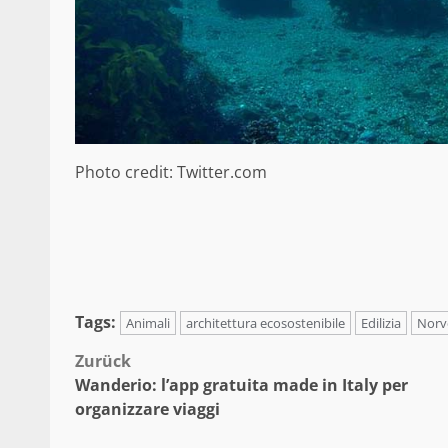
Photo credit: Twitter.com
Tags:
Animali
architettura ecosostenibile
Edilizia
Norv
Beitragsnavigation
Zurück
Wanderio: l’app gratuita made in Italy per
organizzare viaggi