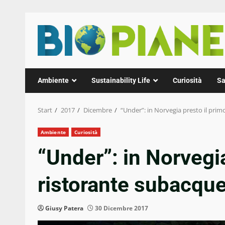
Zum
Inhalt
springen
Ambiente
Sustainability Life
Curiosità
Sa
Start
2017
Dicembre
“Under”: in Norvegia presto il pri
Ambiente
Curiosità
“Under”: in Norvegia
ristorante subacqu
Giusy Patera
30 Dicembre 2017