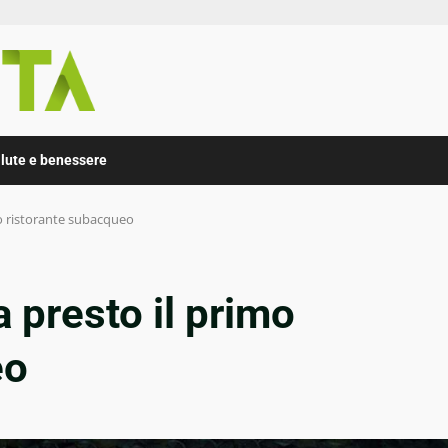
lute e benessere
mo ristorante subacqueo
 presto il primo
eo