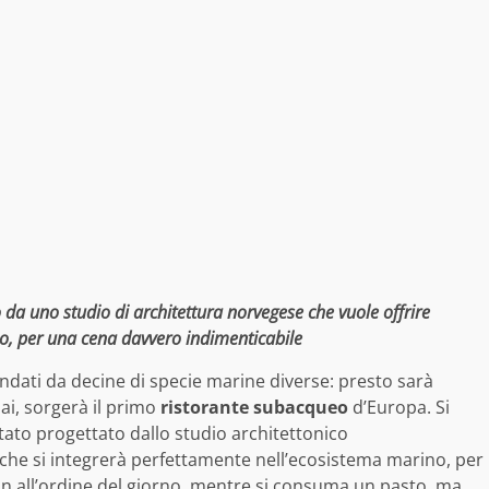
 da uno studio di architettura norvegese che vuole offrire
no, per una cena davvero indimenticabile
ondati da decine di specie marine diverse: presto sarà
ai, sorgerà il primo
ristorante subacqueo
d’Europa. Si
stato progettato dallo studio architettonico
che si integrerà perfettamente nell’ecosistema marino, per
n all’ordine del giorno, mentre si consuma un pasto, ma