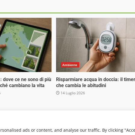
Ambiente
tà: dove ce ne sono di più
Risparmiare acqua in doccia: il time
erché cambiano la vita
che cambia le abitudini
6
14 Luglio 2026
 Media Srl - Via Cavour 310 - 00184 Roma - P.Iva 17132921002
. Non può pertanto considerarsi un prodotto editoriale ai s
onalised ads or content, and analyse our traffic. By clicking "Acc
von AF themes.