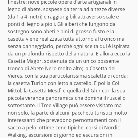
finestre: nove piccole opere d’arte artigianali in
legno di abete, sospese da terra ad altezze diverse
(da 1 a 4 metri) e raggiungibili attraverso scale e
ponti di legno a pioli. Gli alberi che fungono da
sostegno sono abeti e pini di grosso fusto e la
casetta viene realizzata tutta attorno al tronco ma
senza danneggiarlo, perché ogni scelta qui è ispirata
da un profondo rispetto della natura. E allora ecco la
Casetta Magor, sostenuta da un unico possente
tronco di Abete Nero molto alto; la Casetta dei
Vieres, con la sua particolarissima scaletta di corda;
la casetta Turlon con letto a castello. E poi la Col
Mittol, la Casetta Mesdì e quella del Ghir con la sua
piccola veranda panoramica che domina il ruscello
sottostante. Il Tree Village può essere visitato ma
non solo, fa parte di alcuni pacchetti turistici molto
interessanti che prevedono pernottamenti con il
sacco a pelo, ottime cene tipiche, corsi di Nordic
Walking, escursioni di giorno ed escursioni in