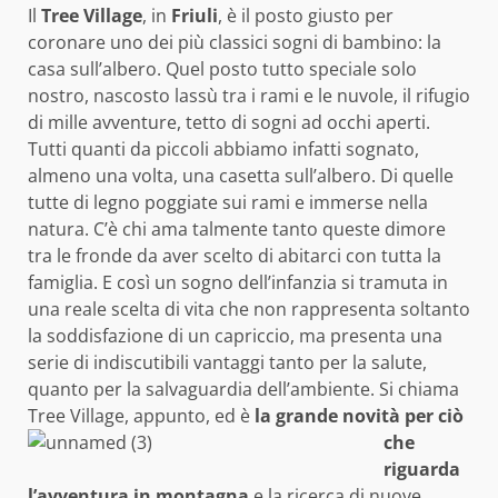
Il
Tree Village
, in
Friuli
, è il posto giusto per
coronare uno dei più classici sogni di bambino: la
casa sull’albero. Quel posto tutto speciale solo
nostro, nascosto lassù tra i rami e le nuvole, il rifugio
di mille avventure, tetto di sogni ad occhi aperti.
Tutti quanti da piccoli abbiamo infatti sognato,
almeno una volta, una casetta sull’albero. Di quelle
tutte di legno poggiate sui rami e immerse nella
natura. C’è chi ama talmente tanto queste dimore
tra le fronde da aver scelto di abitarci con tutta la
famiglia. E così un sogno dell’infanzia si tramuta in
una reale scelta di vita che non rappresenta soltanto
la soddisfazione di un capriccio, ma presenta una
serie di indiscutibili vantaggi tanto per la salute,
quanto per la salvaguardia dell’ambiente. Si chiama
Tree Village, appunto, ed è
la grande novità per ciò
che
riguarda
l’avventura in montagna
e la ricerca di nuove