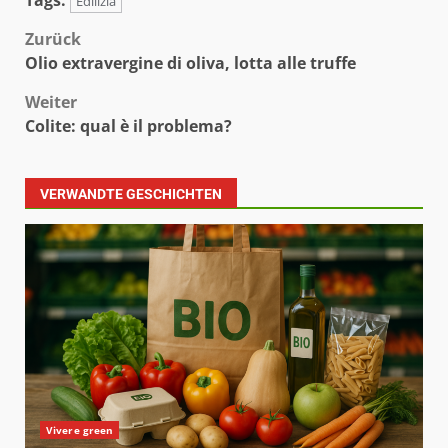
Edilizia
Beitragsnavigation
Zurück
Olio extravergine di oliva, lotta alle truffe
Weiter
Colite: qual è il problema?
VERWANDTE GESCHICHTEN
Vivere green