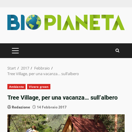
Zum
Inhalt
springen
PRIMÄRES
MENÜ
Start
2017
Febbraio
Tree Village, per una vacanza… sull’albero
Ambiente
Vivere green
Tree Village, per una vacanza… sull’albero
Redazione
14 Febbraio 2017