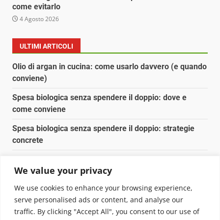
come evitarlo
4 Agosto 2026
ULTIMI ARTICOLI
Olio di argan in cucina: come usarlo davvero (e quando
conviene)
Spesa biologica senza spendere il doppio: dove e
come conviene
Spesa biologica senza spendere il doppio: strategie
concrete
Orto domestico per principianti: cosa coltivare in 2 mq
We value your privacy
Pulizia naturale della casa: 3 ingredienti che
We use cookies to enhance your browsing experience,
sostituiscono 10 prodotti chimici
serve personalised ads or content, and analyse our
traffic. By clicking "Accept All", you consent to our use of
Copyright © 2025 Biopianeta.it proprietà di Jws Media