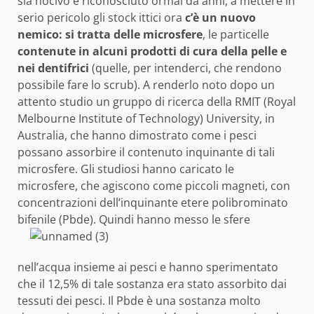
sia nocivo è riconosciuto ormai da anni, a mettere in
serio pericolo gli stock ittici ora
c’è un nuovo
nemico: si tratta delle
microsfere
, le particelle
contenute in
alcuni prodotti di cura della pelle e
nei dentifrici
(quelle, per intenderci, che rendono
possibile fare lo scrub). A renderlo noto dopo un
attento studio un gruppo di ricerca della RMIT (Royal
Melbourne Institute of Technology) University, in
Australia, che hanno dimostrato come i pesci
possano assorbire il contenuto inquinante di tali
microsfere. Gli studiosi hanno caricato le
microsfere, che agiscono come piccoli magneti, con
concentrazioni dell’inquinante etere polibrominato
bifenile (Pbde). Quindi hanno messo
le sfere
nell’acqua insieme ai pesci e hanno sperimentato
che il 12,5% di tale sostanza era stato assorbito dai
tessuti dei pesci. Il Pbde è una sostanza molto