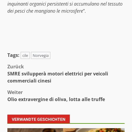
inquinanti organici persistenti si accumulano nel tessuto
dei pesci che mangiano le microsfere
”
.
Tags:
cile
Norvegia
Beitragsnavigation
Zurück
SMRE svilupperà motori elettrici per veicoli
commerciali cinesi
Weiter
Olio extravergine di oliva, lotta alle truffe
VERWANDTE GESCHICHTEN