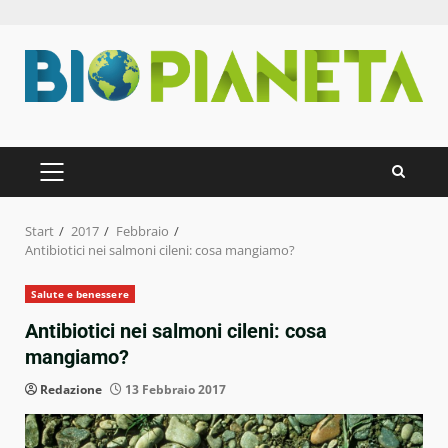
Zum
Inhalt
springen
PRIMÄRES
MENÜ
Start
2017
Febbraio
Antibiotici nei salmoni cileni: cosa mangiamo?
Salute e benessere
Antibiotici nei salmoni cileni: cosa
mangiamo?
Redazione
13 Febbraio 2017