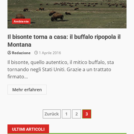
Ambiente
Il bisonte torna a casa: il buffalo ripopola il
Montana
Redazione
1 Aprile 2016
Il bisonte, quello autentico, il mitico buffalo, sta
tornando negli Stati Uniti. Grazie a un trattato
firmato...
Mehr erfahren
Paginazione
Zurück
1
2
3
degli
ULTIMI ARTICOLI