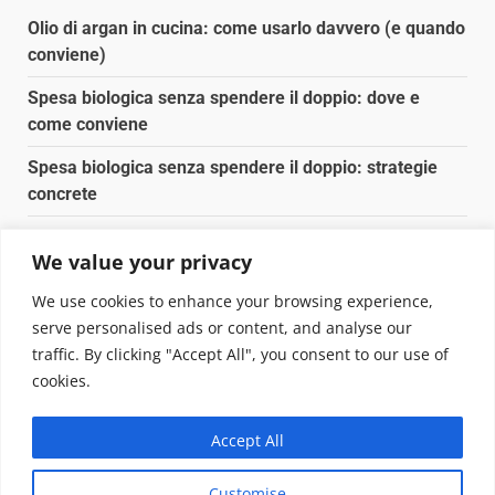
articoli
Olio di argan in cucina: come usarlo davvero (e quando
conviene)
Spesa biologica senza spendere il doppio: dove e
come conviene
Spesa biologica senza spendere il doppio: strategie
concrete
Orto domestico per principianti: cosa coltivare in 2 mq
We value your privacy
Pulizia naturale della casa: 3 ingredienti che
We use cookies to enhance your browsing experience,
sostituiscono 10 prodotti chimici
serve personalised ads or content, and analyse our
traffic. By clicking "Accept All", you consent to our use of
Copyright © 2025 Biopianeta.it proprietà di Jws Media
cookies.
Srl - Via Cavour 310 - 00184 Roma - P.Iva 17132921002
Questo blog non è una testata giornalistica, in quanto
Accept All
viene aggiornato senza alcuna periodicità. Non può
pertanto considerarsi un prodotto editoriale ai sensi
Customise