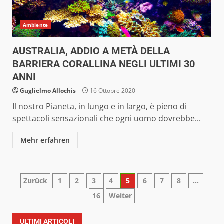
Ambiente
AUSTRALIA, ADDIO A METÀ DELLA
BARRIERA CORALLINA NEGLI ULTIMI 30
ANNI
Guglielmo Allochis
16 Ottobre 2020
Il nostro Pianeta, in lungo e in largo, è pieno di
spettacoli sensazionali che ogni uomo dovrebbe...
Mehr erfahren
Paginazione
Zurück
1
2
3
4
5
6
7
8
…
16
Weiter
degli
articoli
ULTIMI ARTICOLI