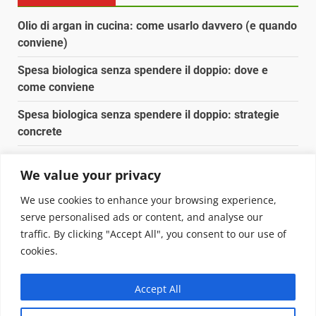
Olio di argan in cucina: come usarlo davvero (e quando
conviene)
Spesa biologica senza spendere il doppio: dove e
come conviene
Spesa biologica senza spendere il doppio: strategie
concrete
Orto domestico per principianti: cosa coltivare in 2 mq
We value your privacy
Pulizia naturale della casa: 3 ingredienti che
We use cookies to enhance your browsing experience,
sostituiscono 10 prodotti chimici
serve personalised ads or content, and analyse our
traffic. By clicking "Accept All", you consent to our use of
Copyright © 2025 Biopianeta.it proprietà di Jws Media
cookies.
Srl - Via Cavour 310 - 00184 Roma - P.Iva 17132921002
Questo blog non è una testata giornalistica, in quanto
Accept All
viene aggiornato senza alcuna periodicità. Non può
pertanto considerarsi un prodotto editoriale ai sensi