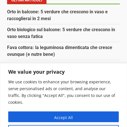
Orto in balcone: 5 verdure che crescono in vaso e
raccoglierai in 2 mesi
Orto biologico sul balcone: 5 verdure che crescono in
vaso senza fatica
Fava cottora: la leguminosa dimenticata che cresce
ovunque (e nutre bene)
Orto e giardino: calendario di semina agosto-
We value your privacy
settembre 2026
We use cookies to enhance your browsing experience,
Nancy la tartaruga torna libera in Adriatico
serve personalised ads or content, and analyse our
traffic. By clicking "Accept All", you consent to our use of
Copyright © 2025 Biopianeta.it proprietà di Jws Media
cookies.
Srl - Via Cavour 310 - 00184 Roma - P.Iva 17132921002
Questo blog non è una testata giornalistica, in quanto
Accept All
viene aggiornato senza alcuna periodicità. Non può