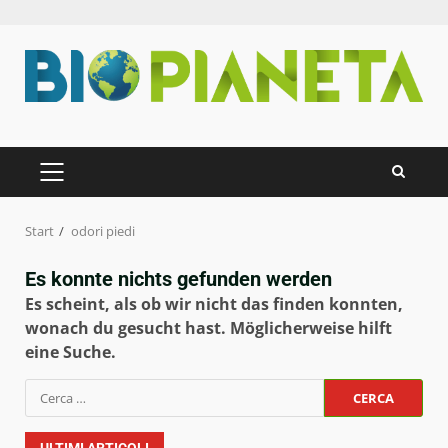
Zum
Inhalt
springen
PRIMÄRES
MENÜ
Start
odori piedi
Es konnte nichts gefunden werden
Es scheint, als ob wir nicht das finden konnten,
wonach du gesucht hast. Möglicherweise hilft
eine Suche.
Ricerca
per:
ULTIMI ARTICOLI