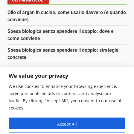
Olio di argan in cucina: come usarlo davvero (e quando
conviene)
Spesa biologica senza spendere il doppio: dove e
come conviene
Spesa biologica senza spendere il doppio: strategie
concrete
Orto domestico per principianti: cosa coltivare in 2 mq
We value your privacy
Pulizia naturale della casa: 3 ingredienti che
We use cookies to enhance your browsing experience,
sostituiscono 10 prodotti chimici
serve personalised ads or content, and analyse our
traffic. By clicking "Accept All", you consent to our use of
Copyright © 2025 Biopianeta.it proprietà di Jws Media
cookies.
Srl - Via Cavour 310 - 00184 Roma - P.Iva 17132921002
Questo blog non è una testata giornalistica, in quanto
Accept All
viene aggiornato senza alcuna periodicità. Non può