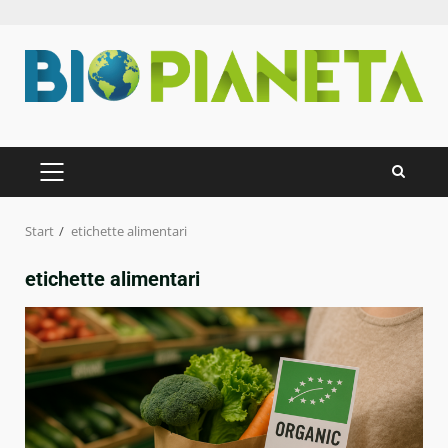
Zum
Inhalt
springen
PRIMÄRES
MENÜ
Start
etichette alimentari
etichette alimentari