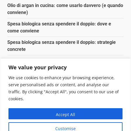
articoli
Olio di argan in cucina: come usarlo davvero (e quando
conviene)
Spesa biologica senza spendere il doppio: dove e
come conviene
Spesa biologica senza spendere il doppio: strategie
concrete
Orto domestico per principianti: cosa coltivare in 2 mq
We value your privacy
Pulizia naturale della casa: 3 ingredienti che
We use cookies to enhance your browsing experience,
sostituiscono 10 prodotti chimici
serve personalised ads or content, and analyse our
traffic. By clicking "Accept All", you consent to our use of
Copyright © 2025 Biopianeta.it proprietà di Jws Media
cookies.
Srl - Via Cavour 310 - 00184 Roma - P.Iva 17132921002
Questo blog non è una testata giornalistica, in quanto
Accept All
viene aggiornato senza alcuna periodicità. Non può
pertanto considerarsi un prodotto editoriale ai sensi
Customise