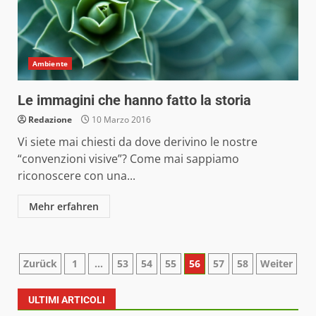
Ambiente
Le immagini che hanno fatto la storia
Redazione
10 Marzo 2016
Vi siete mai chiesti da dove derivino le nostre
“convenzioni visive”? Come mai sappiamo
riconoscere con una...
Mehr erfahren
Paginazione
Zurück
1
…
53
54
55
56
57
58
Weiter
degli
ULTIMI ARTICOLI