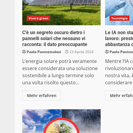
Vivere green
Tecnologia
C’è un segreto oscuro dietro i
Le IA non st
pannelli solari che nessuno vi
lavoro: pres
racconta: il dato preoccupante
abbastanza c
Paolo Pontremolesi
23 Aprile 2024
Paolo Pontre
L’energia solare potrà veramente
Mentre l’IA 
essere considerata una soluzione
rivoluzionare
sostenibile a lungo termine solo
nostra vita,
una volta risolto questo...
considerare i
Mehr erfahren
Mehr erfah