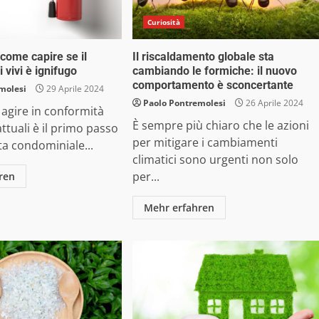
Curiosità
come capire se il
Il riscaldamento globale sta
i vivi è ignifugo
cambiando le formiche: il nuovo
comportamento è sconcertante
molesi
29 Aprile 2024
Paolo Pontremolesi
26 Aprile 2024
 agire in conformità
È sempre più chiaro che le azioni
attuali è il primo passo
per mitigare i cambiamenti
ta condominiale...
climatici sono urgenti non solo
per...
ren
Mehr erfahren