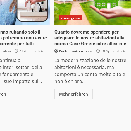
Vivere green
anno rubando solo il
Quanto dovremo spendere per
to potremmo non avere
adeguare le nostre abitazioni alla
orrente per tutti
norma Case Green: cifre altissime
molesi
21 Aprile 2024
Paolo Pontremolesi
18 Aprile 2024
continua a
La modernizzazione delle nostre
 interi settori della
abitazioni è necessaria, ma
 è fondamentale
comporta un conto molto alto e
l suo impatto sul...
non è chiaro...
ren
Mehr erfahren