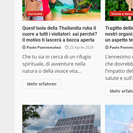
Curiosità
Salute e bene
Quest’isola della Thailandia ruba il
Tragitto dell
cuore a tutti i visitatori: sai perché?
nostri organi
Il motivo ti lascerà a bocca aperta
un aspetto te
Paolo Pontremolesi
25 Aprile 2024
Paolo Pontre
Che tu sia in cerca di un rifugio
L’ennesimo 
spirituale, di avventure nella
che dovrebbe
natura o della vivace vita...
l’impatto del
salute e sull
Mehr erfahren
Mehr erfah