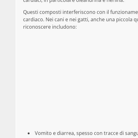
cardiaci, in particolare oleandrina e neriina.
Questi composti interferiscono con il funzionamen
cardiaco. Nei cani e nei gatti, anche una piccola q
riconoscere includono:
Vomito e diarrea, spesso con tracce di sang