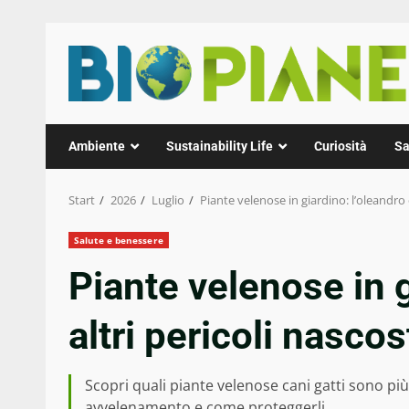
Zum
Inhalt
springen
Ambiente
Sustainability Life
Curiosità
Sa
Start
2026
Luglio
Piante velenose in giardino: l’oleandro e
Salute e benessere
Piante velenose in g
altri pericoli nascos
Scopri quali piante velenose cani gatti sono più c
avvelenamento e come proteggerli.