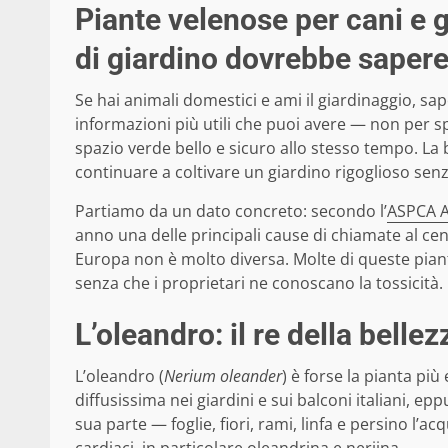
Piante velenose per cani e g
di giardino dovrebbe saper
Se hai animali domestici e ami il giardinaggio, sa
informazioni più utili che puoi avere — non per sp
spazio verde bello e sicuro allo stesso tempo. La
continuare a coltivare un giardino rigoglioso senz
Partiamo da un dato concreto: secondo l’
ASPCA A
anno una delle principali cause di chiamate al centr
Europa non è molto diversa. Molte di queste pian
senza che i proprietari ne conoscano la tossicità.
L’oleandro: il re della bellez
L’oleandro (
Nerium oleander
) è forse la pianta pi
diffusissima nei giardini e sui balconi italiani, e
sua parte — foglie, fiori, rami, linfa e persino l’ac