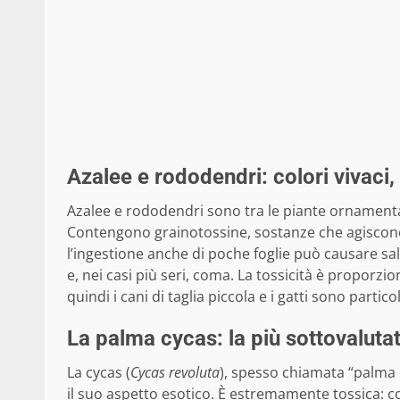
Azalee e rododendri: colori vivaci,
Azalee e rododendri sono tra le piante ornamentali
Contengono grainotossine, sostanze che agiscono s
l’ingestione anche di poche foglie può causare s
e, nei casi più seri, coma. La tossicità è proporzio
quindi i cani di taglia piccola e i gatti sono partic
La palma cycas: la più sottovaluta
La cycas (
Cycas revoluta
), spesso chiamata “palma d
il suo aspetto esotico. È estremamente tossica: 