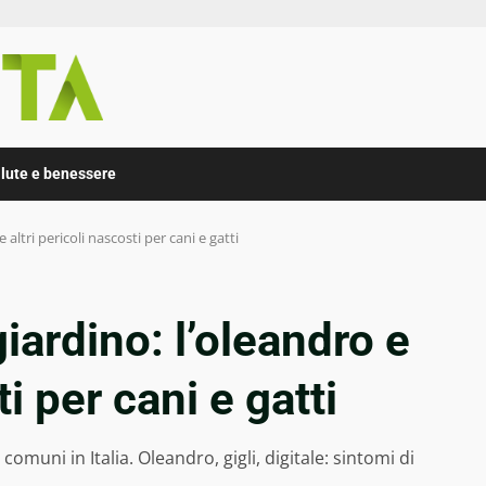
lute e benessere
 altri pericoli nascosti per cani e gatti
iardino: l’oleandro e
ti per cani e gatti
omuni in Italia. Oleandro, gigli, digitale: sintomi di