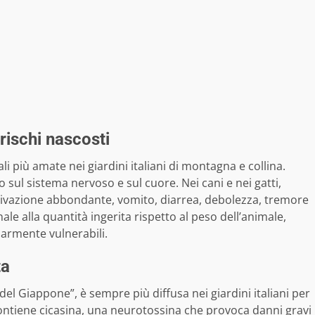
 rischi nascosti
 più amate nei giardini italiani di montagna e collina.
ul sistema nervoso e sul cuore. Nei cani e nei gatti,
alivazione abbondante, vomito, diarrea, debolezza, tremore
nale alla quantità ingerita rispetto al peso dell’animale,
olarmente vulnerabili.
ta
el Giappone”, è sempre più diffusa nei giardini italiani per
contiene cicasina, una neurotossina che provoca danni gravi