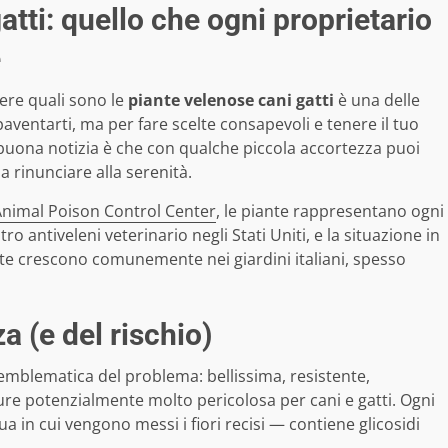
atti: quello che ogni proprietario
e
pere quali sono le
piante velenose cani gatti
è una delle
aventarti, ma per fare scelte consapevoli e tenere il tuo
 buona notizia è che con qualche piccola accortezza puoi
a rinunciare alla serenità.
nimal Poison Control Center
, le piante rappresentano ogni
o antiveleni veterinario negli Stati Uniti, e la situazione in
te crescono comunemente nei giardini italiani, spesso
za (e del rischio)
ù emblematica del problema: bellissima, resistente,
ppure potenzialmente molto pericolosa per cani e gatti. Ogni
qua in cui vengono messi i fiori recisi — contiene glicosidi