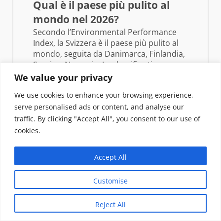
Qual è il paese più pulito al
mondo nel 2026?
Secondo l’Environmental Performance
Index, la Svizzera è il paese più pulito al
mondo, seguita da Danimarca, Finlandia,
Svezia e Norvegia. La classifica tiene
conto di qualità dell’aria, gestione dei
We value your privacy
rifiuti, emissioni di CO₂, qualità dell’acqua
We use cookies to enhance your browsing experience,
e biodiversità.
serve personalised ads or content, and analyse our
Qual è il paese più pulito al
traffic. By clicking "Accept All", you consent to our use of
mondo per qualità dell’aria?
cookies.
Finlandia e Islanda sono costantemente
ai vertici per qualità dell’aria, grazie alla
Accept All
bassa densità industriale, alle vaste
foreste e all’uso di energie rinnovabili
Customise
come il geotermico. Anche Nuova
Zelanda e Canada si distinguono in
Reject All
questo indicatore specifico.