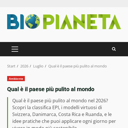
Zum
Inhalt
springen
PRIMÄRES
MENÜ
Start
2026
Luglio
Qual è il paese più pulito al mondo
Ambiente
Qual è il paese più pulito al mondo
Qual è il paese più pulito al mondo nel 2026?
Scopri la classifica EPI, i modelli virtuosi di
Svizzera, Danimarca, Costa Rica e Ruanda, e le
idee pratiche che puoi applicare ogni giorno per
vivere in modo più sostenibile.