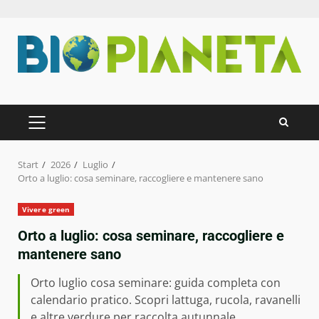
Zum
Inhalt
springen
PRIMÄRES
MENÜ
Start
2026
Luglio
Orto a luglio: cosa seminare, raccogliere e mantenere sano
Vivere green
Orto a luglio: cosa seminare, raccogliere e
mantenere sano
Orto luglio cosa seminare: guida completa con
calendario pratico. Scopri lattuga, rucola, ravanelli
e altre verdure per raccolta autunnale