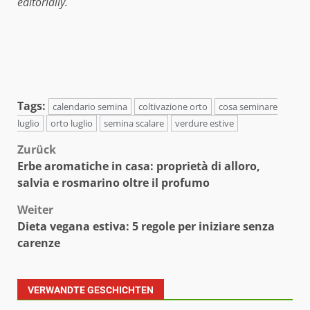
editorially.
Tags:
calendario semina
coltivazione orto
cosa seminare
luglio
orto luglio
semina scalare
verdure estive
Beitragsnavigation
Zurück
Erbe aromatiche in casa: proprietà di alloro,
salvia e rosmarino oltre il profumo
Weiter
Dieta vegana estiva: 5 regole per iniziare senza
carenze
VERWANDTE GESCHICHTEN