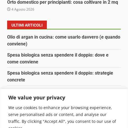
Orto domestico per principianti: cosa coltivare in 2 mq
4 Agosto 2026
ULTIMI ARTICOLI
Olio di argan in cucina: come usarlo davvero (e quando
conviene)
Spesa biologica senza spendere il doppio: dove e
come conviene
Spesa biologica senza spendere il doppio: strategie
concrete
Orto domestico per principianti: cosa coltivare in 2 mq
We value your privacy
Pulizia naturale della casa: 3 ingredienti che
We use cookies to enhance your browsing experience,
sostituiscono 10 prodotti chimici
serve personalised ads or content, and analyse our
traffic. By clicking "Accept All", you consent to our use of
Copyright © 2025 Biopianeta.it proprietà di Jws Media