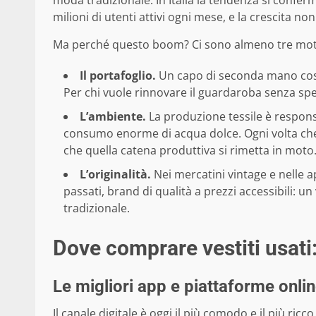
moda tradizionale. In Italia la tendenza si confe
milioni di utenti attivi ogni mese, e la crescita no
Ma perché questo boom? Ci sono almeno tre motor
Il portafoglio.
Un capo di seconda mano costa
Per chi vuole rinnovare il guardaroba senza sp
L’ambiente.
La produzione tessile è responsab
consumo enorme di acqua dolce. Ogni volta che 
che quella catena produttiva si rimetta in moto
L’originalità.
Nei mercatini vintage e nelle a
passati, brand di qualità a prezzi accessibili: 
tradizionale.
Dove comprare vestiti usat
Le migliori app e piattaforme onlin
Il canale digitale è oggi il più comodo e il più ricc