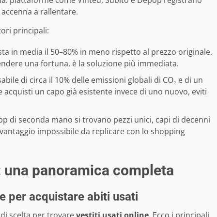
rma: piattaforme come Vinted, Subito e Depop registrano
n accenna a rallentare.
i principali:
 in media il 50–80% in meno rispetto al prezzo originale.
endere una fortuna, è la soluzione più immediata.
ile di circa il 10% delle emissioni globali di CO₂ e di un
acquisti un capo già esistente invece di uno nuovo, eviti
.
pp di seconda mano si trovano pezzi unici, capi di decenni
un vantaggio impossibile da replicare con lo shopping
i: una panoramica completa
e per acquistare abiti usati
o di scelta per trovare
vestiti usati online
. Ecco i principali,