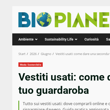
Zum
Inhalt
springen
Ambiente
Sustainability Life
Curiosità
Sa
Start
2026
Giugno
Vestiti usati: come dare una seconda 
Moda Sostenibile
Vestiti usati: come 
tuo guardaroba
Tutto sui vestiti usati: dove comprarli online e 
risparmiare davvero. Guida pratica aggiornata.