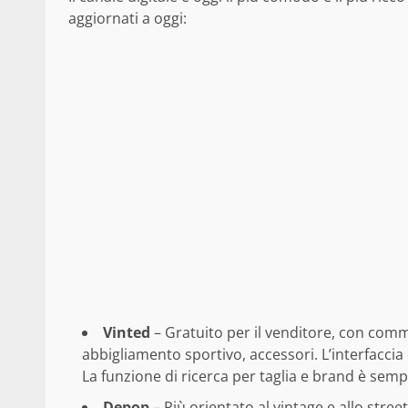
aggiornati a oggi:
Vinted
– Gratuito per il venditore, con commi
abbigliamento sportivo, accessori. L’interfaccia 
La funzione di ricerca per taglia e brand è sempr
Depop
– Più orientato al vintage e allo stre