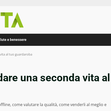
lute e benessere
vita al tuo guardaroba
dare una seconda vita al
offline, come valutare la qualità, come venderli al meglio e