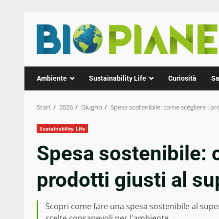
Zum
Inhalt
springen
Ambiente
Sustainability Life
Curiosità
Sa
Start
2026
Giugno
Spesa sostenibile: come scegliere i pr
Sustainability Life
Spesa sostenibile: 
prodotti giusti al 
Scopri come fare una spesa sostenibile al superm
scelte consapevoli per l'ambiente.