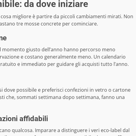
bile: da dove iniziare
a cosa migliore è partire da piccoli cambiamenti mirati. Non
: bastano tre mosse concrete per cominciare.
one
e nel momento giusto dell’anno hanno percorso meno
servazione e costano generalmente meno. Un calendario
atuito e immediato per guidare gli acquisti tutto l’anno.
fusi dove possibile e preferisci confezioni in vetro o cartone
 gesti che, sommati settimana dopo settimana, fanno una
zioni affidabili
ficano qualcosa. Imparare a distinguere i veri eco-label dal