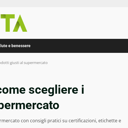
lute e benessere
odotti giusti al supermercato
come scegliere i
supermercato
ercato con consigli pratici su certificazioni, etichette e