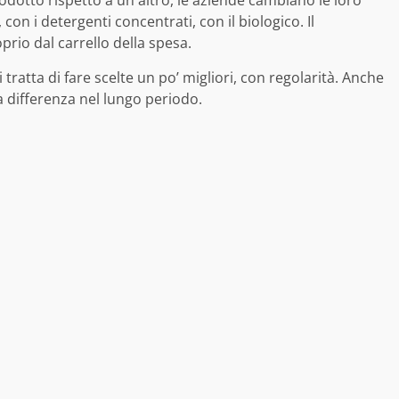
dotto rispetto a un altro, le aziende cambiano le loro
con i detergenti concentrati, con il biologico. Il
rio dal carrello della spesa.
i tratta di fare scelte un po’ migliori, con regolarità. Anche
a differenza nel lungo periodo.