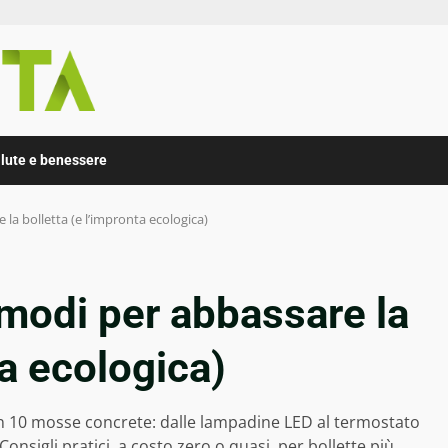
lute e benessere
 la bolletta (e l’impronta ecologica)
 modi per abbassare la
ta ecologica)
n 10 mosse concrete: dalle lampadine LED al termostato
Consigli pratici, a costo zero o quasi, per bollette più