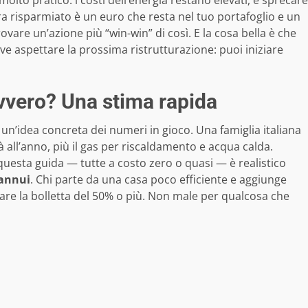
molto pratico: i costi dell’energia restano elevati, e sprecare
ra risparmiato è un euro che resta nel tuo portafoglio e un
vare un’azione più “win-win” di così. E la cosa bella è che
e aspettare la prossima ristrutturazione: puoi iniziare
vvero? Una stima rapida
e un’idea concreta dei numeri in gioco. Una famiglia italiana
 all’anno, più il gas per riscaldamento e acqua calda.
uesta guida — tutte a costo zero o quasi — è realistico
 annui
. Chi parte da una casa poco efficiente e aggiunge
liare la bolletta del 50% o più. Non male per qualcosa che