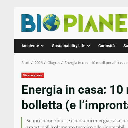
Zum
Inhalt
springen
Ambiente
Sustainability Life
Curiosità
Sa
Start
2026
Giugno
Energia in casa: 10 modi per abbassare
Vivere green
Energia in casa: 10
bolletta (e l’impron
Scopri come ridurre i consumi energia casa co
smart, dall'isolamento termico alle rinnovabili. 