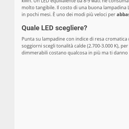
kWh. Un LED equivalente da 8-9 watt ne consuma c
molto tangibile. Il costo di una buona lampadina L
in pochi mesi. È uno dei modi più veloci per
abbas
Quale LED scegliere?
Punta su lampadine con indice di resa cromatica (
soggiorni scegli tonalità calde (2.700-3.000 K), pe
dimmerabili costano qualcosa in più ma ti danno