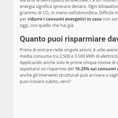
Ma al di là dell’impatto ambientale, c’è un motivo 
energia significa sprecare denaro. Ogni kilowatto
grammo di CO₂ in meno nell’atmosfera. Difficile tro
per
ridurre i consumi energetici in casa
non serv
oggi, con quello che hai già.
Quanto puoi risparmiare da
Prima di entrare nelle singole azioni, è utile aver
media consuma tra 2.500 e 3.500 kWh di elettricità
Applicando anche solo le prime cinque mosse di q
aspettarsi un risparmio del
15-25% sui consumi
anche gli interventi strutturali può arrivare a tag
puoi iniziare subito, vero?