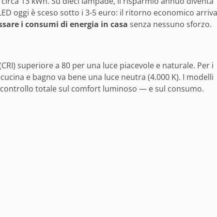
irca 13 kWh. Su dieci lampade, il risparmio annuo diventa
ED oggi è sceso sotto i 3-5 euro: il ritorno economico arriv
sare i consumi di energia in casa
senza nessuno sforzo.
CRI) superiore a 80 per una luce piacevole e naturale. Per i
r cucina e bagno va bene una luce neutra (4.000 K). I modelli
 controllo totale sul comfort luminoso — e sul consumo.