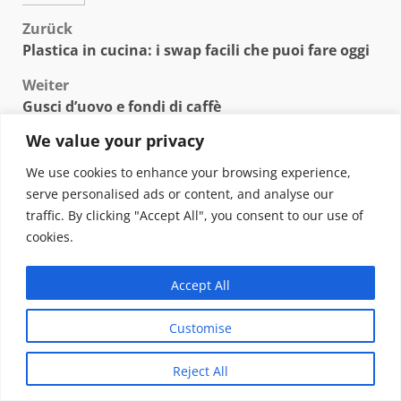
Beitragsnavigation
Zurück
Plastica in cucina: i swap facili che puoi fare oggi
Weiter
Gusci d’uovo e fondi di caffè
We value your privacy
VERWANDTE GESCHICHTEN
We use cookies to enhance your browsing experience,
serve personalised ads or content, and analyse our
traffic. By clicking "Accept All", you consent to our use of
cookies.
Accept All
Customise
Reject All
Vivere green