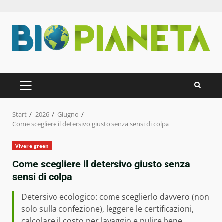
Zum
Inhalt
springen
PRIMÄRES
MENÜ
Start
2026
Giugno
Come scegliere il detersivo giusto senza sensi di colpa
Vivere green
Come scegliere il detersivo giusto senza
sensi di colpa
Detersivo ecologico: come sceglierlo davvero (non
solo sulla confezione), leggere le certificazioni,
calcolare il costo per lavaggio e pulire bene