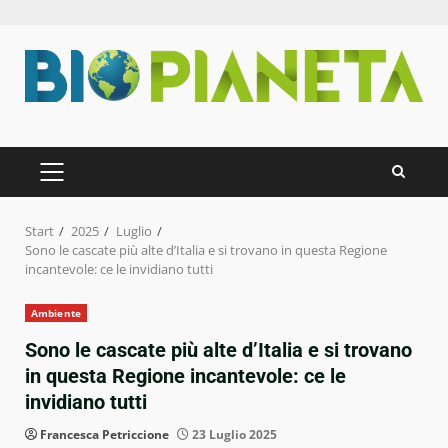
Zum
Inhalt
springen
PRIMÄRES
MENÜ
Start
2025
Luglio
Sono le cascate più alte d’Italia e si trovano in questa Regione
incantevole: ce le invidiano tutti
Ambiente
Sono le cascate più alte d’Italia e si trovano
in questa Regione incantevole: ce le
invidiano tutti
Francesca Petriccione
23 Luglio 2025