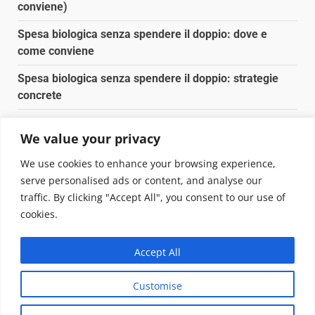
conviene)
Spesa biologica senza spendere il doppio: dove e
come conviene
Spesa biologica senza spendere il doppio: strategie
concrete
Orto domestico per principianti: cosa coltivare in 2 mq
We value your privacy
Pulizia naturale della casa: 3 ingredienti che
We use cookies to enhance your browsing experience,
sostituiscono 10 prodotti chimici
serve personalised ads or content, and analyse our
traffic. By clicking "Accept All", you consent to our use of
Copyright © 2025 Biopianeta.it proprietà di Jws Media
cookies.
Srl - Via Cavour 310 - 00184 Roma - P.Iva 17132921002
Questo blog non è una testata giornalistica, in quanto
Accept All
viene aggiornato senza alcuna periodicità. Non può
pertanto considerarsi un prodotto editoriale ai sensi
Customise
della legge n. 62 del 07.03.2001
|
DarkNews
von AF
themes.