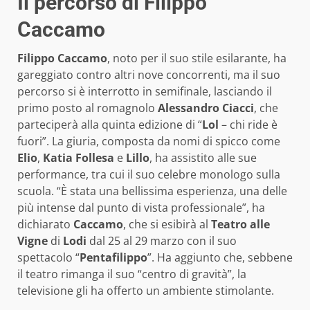
Il percorso di Filippo
Caccamo
Filippo Caccamo
, noto per il suo stile esilarante, ha
gareggiato contro altri nove concorrenti, ma il suo
percorso si è interrotto in semifinale, lasciando il
primo posto al romagnolo
Alessandro Ciacci
, che
parteciperà alla quinta edizione di “
Lol
– chi ride è
fuori”. La giuria, composta da nomi di spicco come
Elio
,
Katia Follesa
e
Lillo
, ha assistito alle sue
performance, tra cui il suo celebre monologo sulla
scuola. “È stata una bellissima esperienza, una delle
più intense dal punto di vista professionale”, ha
dichiarato
Caccamo
, che si esibirà al
Teatro alle
Vigne
di
Lodi
dal 25 al 29 marzo con il suo
spettacolo “
Pentafilippo
”. Ha aggiunto che, sebbene
il teatro rimanga il suo “centro di gravità”, la
televisione gli ha offerto un ambiente stimolante.