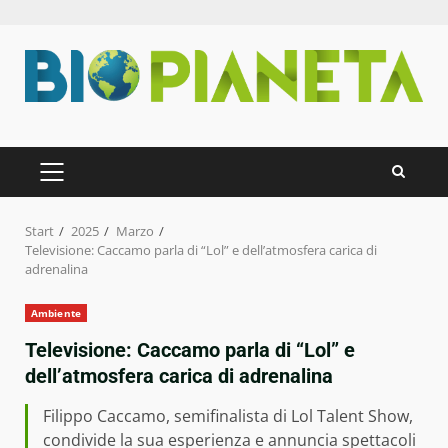
Zum
Inhalt
springen
PRIMÄRES
MENÜ
Start
2025
Marzo
Televisione: Caccamo parla di “Lol” e dell’atmosfera carica di
adrenalina
Ambiente
Televisione: Caccamo parla di “Lol” e
dell’atmosfera carica di adrenalina
Filippo Caccamo, semifinalista di Lol Talent Show,
condivide la sua esperienza e annuncia spettacoli