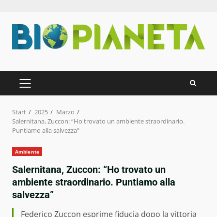
Zum
Inhalt
springen
PRIMÄRES
MENÜ
Start
2025
Marzo
Salernitana, Zuccon: “Ho trovato un ambiente straordinario.
Puntiamo alla salvezza”
Ambiente
Salernitana, Zuccon: “Ho trovato un
ambiente straordinario. Puntiamo alla
salvezza”
Federico Zuccon esprime fiducia dopo la vittoria