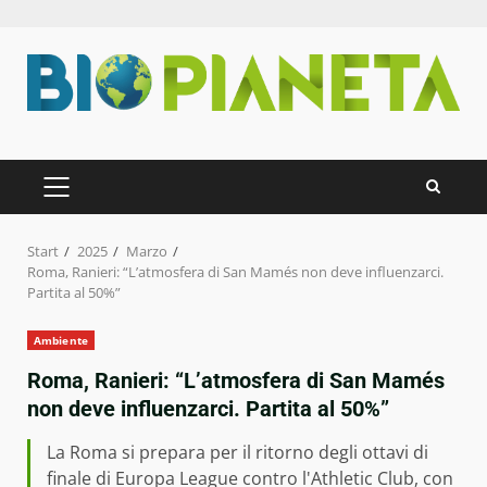
Zum
Inhalt
springen
PRIMÄRES
MENÜ
Start
2025
Marzo
Roma, Ranieri: “L’atmosfera di San Mamés non deve influenzarci.
Partita al 50%”
Ambiente
Roma, Ranieri: “L’atmosfera di San Mamés
non deve influenzarci. Partita al 50%”
La Roma si prepara per il ritorno degli ottavi di
finale di Europa League contro l'Athletic Club, con