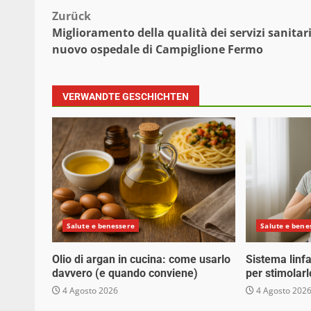
Beitragsnavigation
Zurück
Miglioramento della qualità dei servizi sanitari
nuovo ospedale di Campiglione Fermo
VERWANDTE GESCHICHTEN
Salute e benessere
Salute e bene
Olio di argan in cucina: come usarlo
Sistema linfa
davvero (e quando conviene)
per stimolarl
4 Agosto 2026
4 Agosto 202