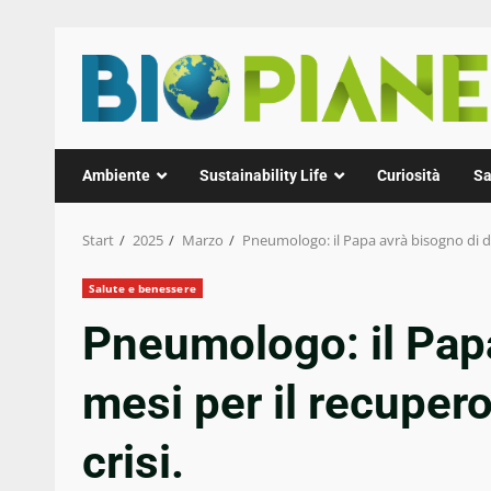
Zum
Inhalt
springen
Ambiente
Sustainability Life
Curiosità
Sa
Start
2025
Marzo
Pneumologo: il Papa avrà bisogno di due
Salute e benessere
Pneumologo: il Pap
mesi per il recupero
crisi.