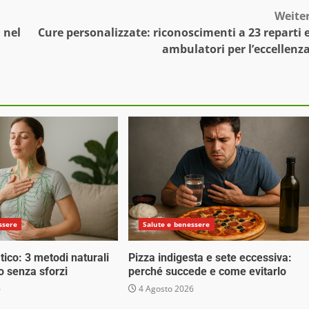
Weite
 nel
Cure personalizzate: riconoscimenti a 23 reparti 
ambulatori per l’eccellenz
ssere
Salute e benessere
tico: 3 metodi naturali
Pizza indigesta e sete eccessiva:
o senza sforzi
perché succede e come evitarlo
6
4 Agosto 2026