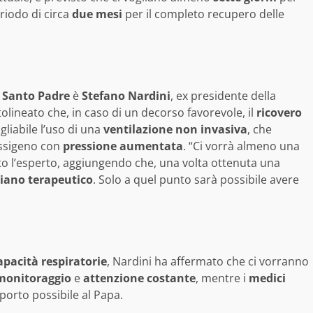
riodo di circa
due mesi
per il completo recupero delle
l
Santo Padre
è
Stefano Nardini
, ex presidente della
tolineato che, in caso di un decorso favorevole, il
ricovero
liabile l’uso di una
ventilazione non invasiva
, che
ossigeno con
pressione aumentata
. “Ci vorrà almeno una
ato l’esperto, aggiungendo che, una volta ottenuta una
iano terapeutico
. Solo a quel punto sarà possibile avere
apacità respiratorie
, Nardini ha affermato che ci vorranno
monitoraggio
e
attenzione costante
, mentre i
medici
porto possibile al Papa.