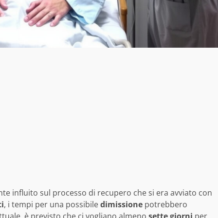
te influito sul processo di recupero che si era avviato con
ti
, i tempi per una possibile
dimissione
potrebbero
attuale, è previsto che ci vogliano almeno
sette giorni
per