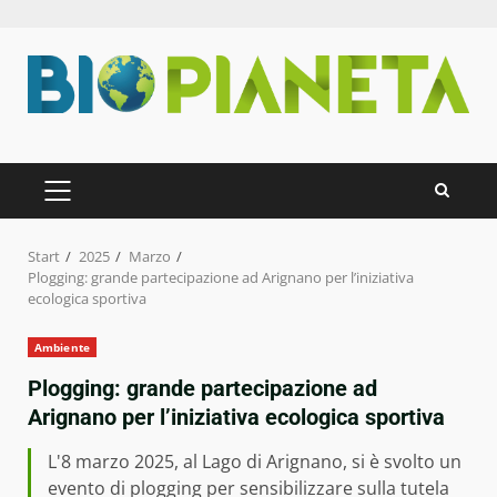
Zum
Inhalt
springen
PRIMÄRES
MENÜ
Start
2025
Marzo
Plogging: grande partecipazione ad Arignano per l’iniziativa
ecologica sportiva
Ambiente
Plogging: grande partecipazione ad
Arignano per l’iniziativa ecologica sportiva
L'8 marzo 2025, al Lago di Arignano, si è svolto un
evento di plogging per sensibilizzare sulla tutela